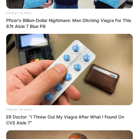
FRIDAY PLANS
Pfizer's Billion-Dollar Nightmare: Men Ditching Viagra For This
87¢ Aisle 7 Blue Pill
FRIDAY PLANS
ER Doctor: "I Threw Out My Viagra After What I Found On
CVS Aisle 7"