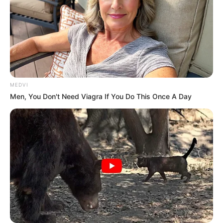
MEDVI
Men, You Don't Need Viagra If You Do This Once A Day