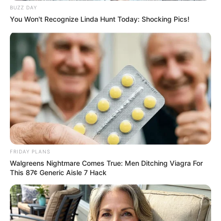
BUZZ DAY
You Won't Recognize Linda Hunt Today: Shocking Pics!
FRIDAY PLANS
Walgreens Nightmare Comes True: Men Ditching Viagra For
This 87¢ Generic Aisle 7 Hack