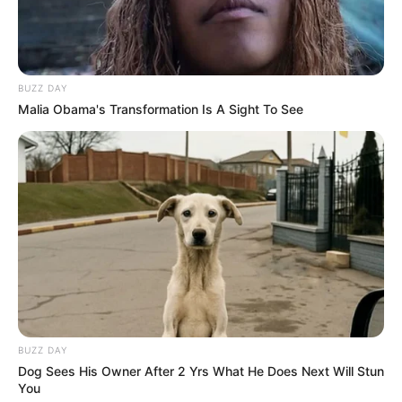
BUZZ DAY
Malia Obama's Transformation Is A Sight To See
BUZZ DAY
Dog Sees His Owner After 2 Yrs What He Does Next Will Stun
You