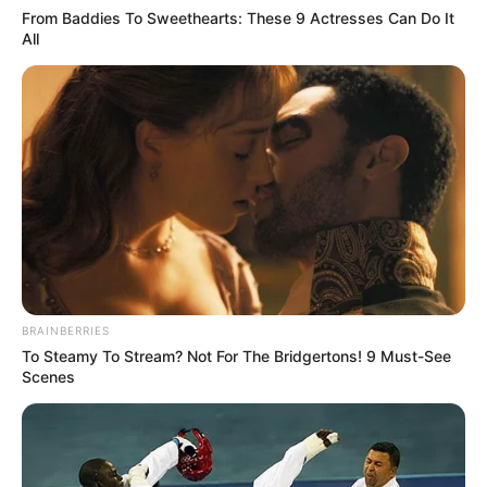
From Baddies To Sweethearts: These 9 Actresses Can Do It
All
BRAINBERRIES
To Steamy To Stream? Not For The Bridgertons! 9 Must-See
Scenes
Na manhã de quarta-feira, 13, o Consórcio Intermunicipal do
Vale do Paranapanema - CIVAP promoveu mais uma
reunião da Câmara Técnica de Agricultura e Meio Ambiente,
realizada no Centro Cultural Laércio Boim, em Rancharia.