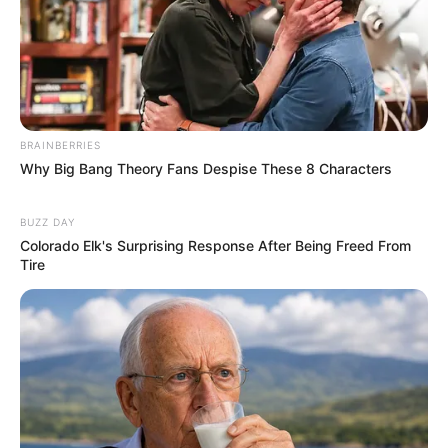
Participe do nosso grupo do
WhatsApp!
BRAINBERRIES
Why Big Bang Theory Fans Despise These 8 Characters
Fique informado em tempo real sobre as principais
notícias de Paraguaçu Paulista e região
BUZZ DAY
Clique aqui para entrar no grupo
Colorado Elk's Surprising Response After Being Freed From
Tire