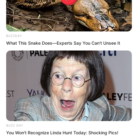
BUZZDAY
What This Snake Does—Experts Say You Can't Unsee It
BUZZ DAY
You Won't Recognize Linda Hunt Today: Shocking Pics!