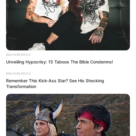
BRAINBERRIES
Unveiling Hypocrisy: 15 Taboos The Bible Condemns!
BRAINBERRIES
Remember This Kick-Ass Star? See His Shocking
Transformation
A Câmara de Vereadores aprovou moção de autoria do
vereador Leandro Monteiro, que parabeniza o fotógrafo
Jairo Antônio da Silva, pela classificação da foto “Sombra
de Safia”, para um concurso internacional nos Estados