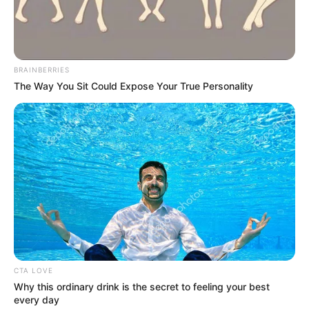
BRAINBERRIES
The Way You Sit Could Expose Your True Personality
CTA LOVE
Why this ordinary drink is the secret to feeling your best
every day
Câmara parabeniza o fotógrafo