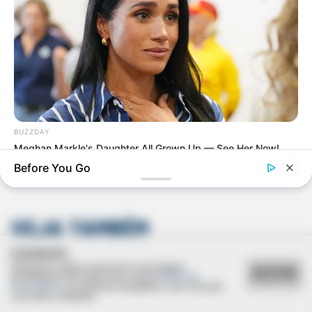
Deixe um Comentário
BUZZDAY
Meghan Markle's Daughter All Grown Up — See Her Now!
Before You Go
VEJA TAMBÉM
COOKIES
Utilizamos cookies essenciais e tecnologias
ACEITAR
semelhantes de acordo com a nossa
Política de
Privacidade
e, ao continuar navegando, você concorda
com estas condições.