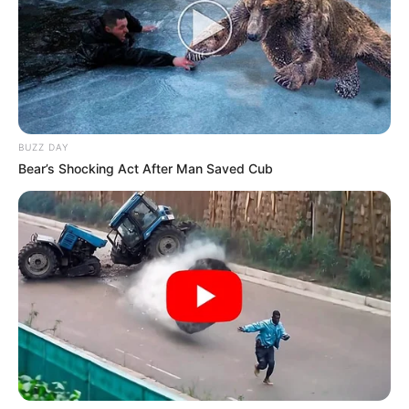
BUZZ DAY
Bear’s Shocking Act After Man Saved Cub