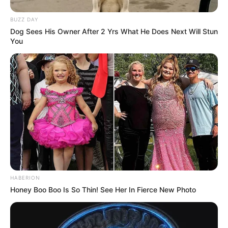
BUZZ DAY
Dog Sees His Owner After 2 Yrs What He Does Next Will Stun
You
HABERION
Honey Boo Boo Is So Thin! See Her In Fierce New Photo