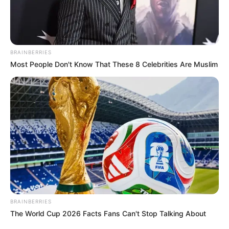
concretizando uma história construída com bases em
Paraguaçu Paulista e que ficará eternizada aqui em nossa
cidade, com a doação da sua fotografia, hoje um destaque
mundial, para nossa cultura. Parabéns Jairo, e mais
sucesso”, disse o autor da moção, vereador Leandro
BRAINBERRIES
Monteiro.
Most People Don't Know That These 8 Celebrities Are Muslim
BRAINBERRIES
The World Cup 2026 Facts Fans Can't Stop Talking About
Participe do nosso grupo do