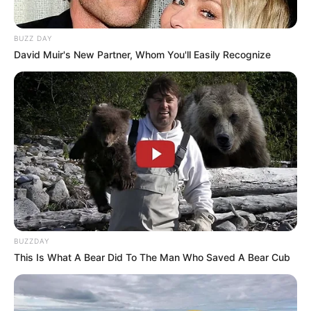
BUZZ DAY
David Muir's New Partner, Whom You'll Easily Recognize
BUZZDAY
This Is What A Bear Did To The Man Who Saved A Bear Cub