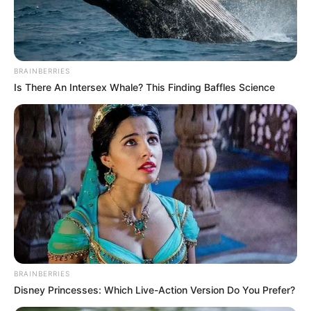
BRAINBERRIES
Is There An Intersex Whale? This Finding Baffles Science
BRAINBERRIES
Disney Princesses: Which Live-Action Version Do You Prefer?