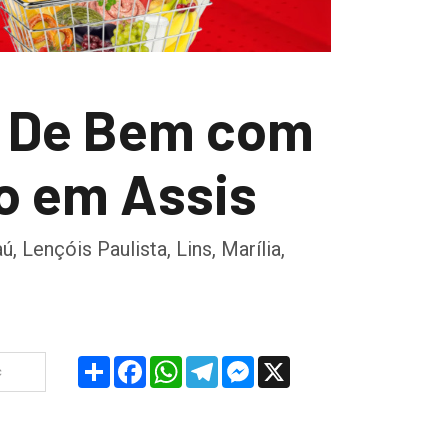
d De Bem com
o em Assis
Lençóis Paulista, Lins, Marília,
Share
Facebook
WhatsApp
Telegram
Messenger
X