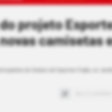
do projeto Esport
 novas camisetas 
ticipantes do Ginásio de Esportes Feijão, no Jar