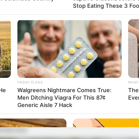
 o tradicional Desfile de 7 de Setembro.
Stop Eating These 3 Fo
rticipe do nosso grupo do WhatsApp
e informado em tempo real sobre as principais notícias de Paraguaçu Pa
Clique aqui para entrar no grupo
FRIDAY PLANS
PAINF
 He
Walgreens Nightmare Comes True:
The
Men Ditching Viagra For This 87¢
Eve
Generic Aisle 7 Hack