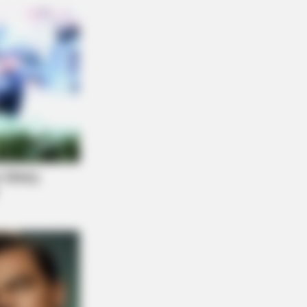
DAY
r Approaches Cat: What Happens
t Is Pure Magic