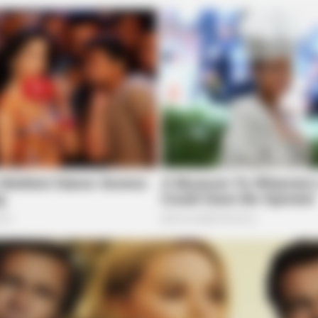
MEMORY HEALTH
BUZZ 
The Popular Drink That's Silently
Bea
Destroying Your Brain Cells (Most
Nex
People Have It Daily)