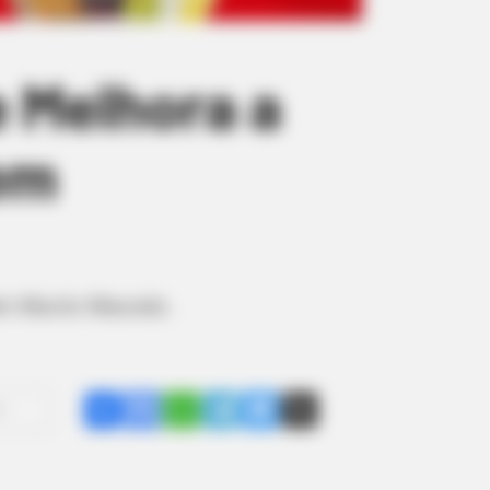
e Melhora a
em
dim Murilo Macedo.
Share
Facebook
WhatsApp
Telegram
Messenger
X