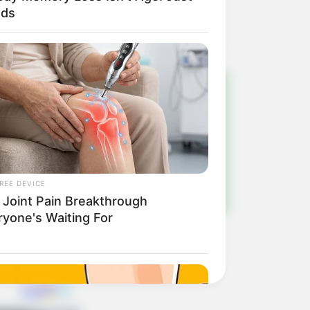
ods
!
ulista e região
REE DEVICE
 Joint Pain Breakthrough
ryone's Waiting For