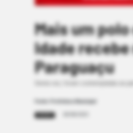
Mais um polo 
Idade recebe
Paraguaçu
Desta vez, foram contempladas as par
Fonte: Prefeitura Municipal
28/08/2025
ESPORTE