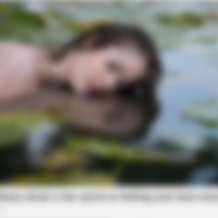
VARICOSE VEINS RELIEF
 This Every Night Before
Bulging Varicose Veins? 
e