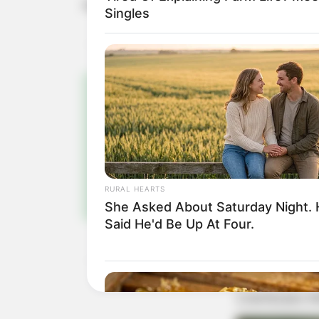
cuja estreia oficial está marcada para
Singles
Pa
Fiqu
RURAL HEARTS
She Asked About Saturday Night.
Said He'd Be Up At Four.