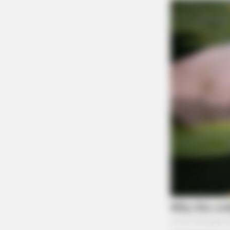
NEURO SHARP
Brain Fog? Neurologists Pleads: Do
Sleep
HABERION
Colorado Elk's Surprising Respons
After Being Freed From Tire