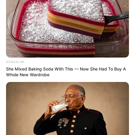
SODASLIM
She Mixed Baking Soda With This — Now She Had To Buy A
Whole New Wardrobe