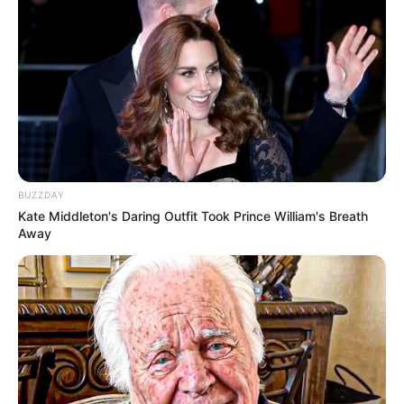
outros níveis do espectro. Isso faz com que cheguem às
unidades de saúde apenas quando o sofrimento mental já
está em um estágio muito grave. "É sempre importante
lembrar que é uma condição silenciosa, e que quem a tem
muitas vezes tenta esconder para se encaixar na
sociedade, o que torna mais difícil de detectar", afirmou
Priscila, destacando a importância de um acolhimento
especial.
BUZZDAY
Kate Middleton's Daring Outfit Took Prince William's Breath
Away