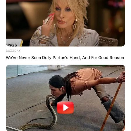
final da Secretaria de Saúde e Clínica TEA foi para que os
profissionais da saúde desenvolvam um olhar atento, uma
comunicação estruturada e específica – usando passos
detalhados em suas orientações – e ofereçam apoio não
só aos pacientes, mas também a seus cuidadores, cujo
sofrimento mental também é grande. A capacitação dos
servidores da Secretaria de Saúde é essencial,
principalmente pela sutileza dos sinais do autismo.
BUZZDAY
We’ve Never Seen Dolly Parton's Hand, And For Good Reason