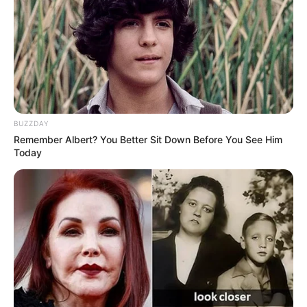
BUZZDAY
Remember Albert? You Better Sit Down Before You See Him
Today
Dando continuidade à campanha do Setembro Amarelo,
mês dedicado à valorização da vida, a Clínica TEA
(Transtorno do Espectro Autista) e demais deficiências,
gerida pela Secretaria de Saúde em parceria com a
Associação de Proteção à Criança Casa Lar, realizou hoje
uma importante ação de orientação na Secretaria de
Educação. A capacitação, direcionada a agentes de saúde e