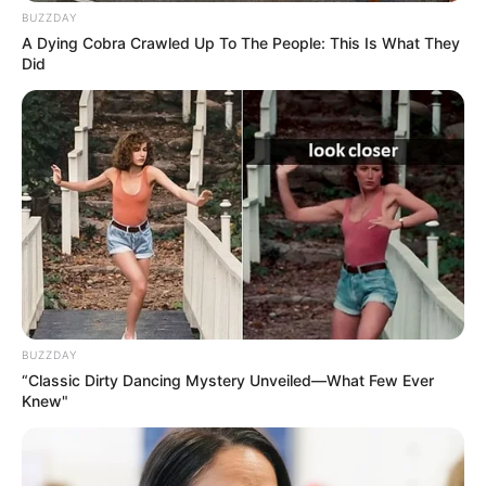
BUZZDAY
Participe do nosso grupo do
A Dying Cobra Crawled Up To The People: This Is What They
Did
WhatsApp!
Fique informado em tempo real sobre as principais
notícias de Paraguaçu Paulista e região
Clique aqui para entrar no grupo
BUZZDAY
“Classic Dirty Dancing Mystery Unveiled—What Few Ever
Knew"