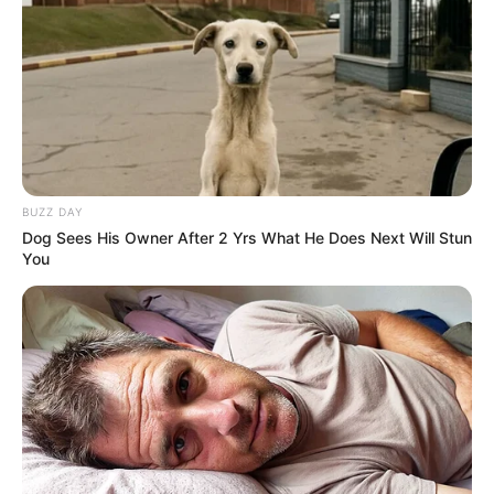
BUZZ DAY
Dog Sees His Owner After 2 Yrs What He Does Next Will Stun
You