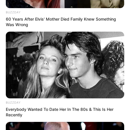
enfermeiros, focou na necessidade de um olhar atento e
sensível para o autismo de nível de suporte um.
BUZZDAY
60 Years After Elvis' Mother Died Family Knew Something
Was Wrong
BUZZDAY
Everybody Wanted To Date Her In The 80s & This Is Her
Recently
Conforme explicou Priscila Reis, coordenadora da Clínica
TEA, autistas de nível de suporte um muitas vezes não
apresentam sinais físicos evidentes, diferentemente de