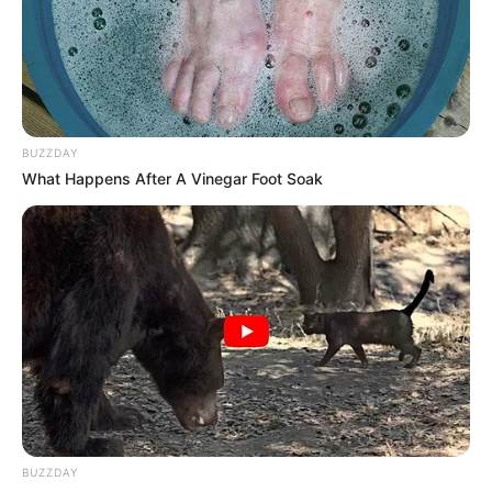
BUZZDAY
What Happens After A Vinegar Foot Soak
BUZZDAY