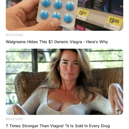
BOOSTARO
Walgreens Hides This $1 Generic Viagra - Here's Why
BOOSTARO
7 Times Stronger Than Viagra! "It Is Sold In Every Drug