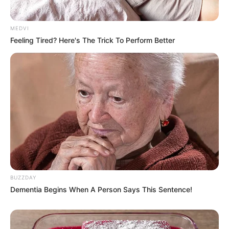
MEDVI
Feeling Tired? Here's The Trick To Perform Better
BUZZDAY
Dementia Begins When A Person Says This Sentence!