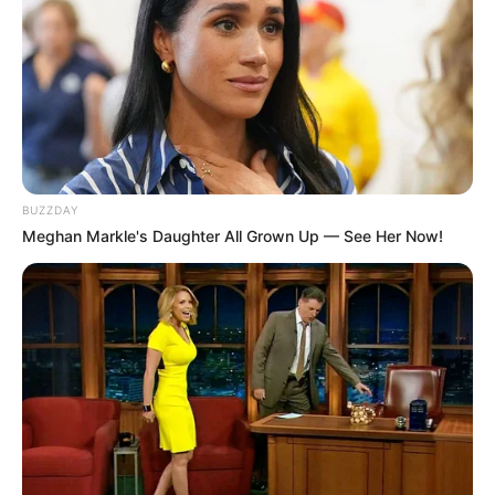
BUZZDAY
Meghan Markle's Daughter All Grown Up — See Her Now!