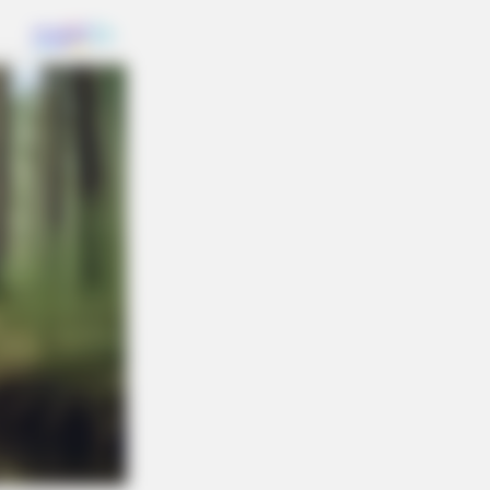
 Empty Island Shocked Them!