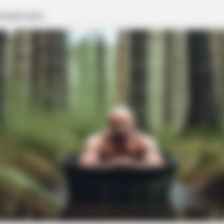
HABERION
t We All Suspected
What Cops Saw On This