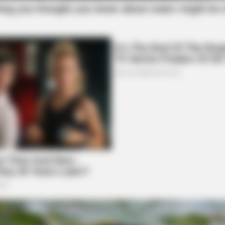
BUZZ DAY
BUZZ 
ay
Remember Albert? You Better Sit
If A
Down Before You See Him Today
It 
RADAR MEDIA
ns Next Is Pure Magic
Grandpa Leaves Wife Fo