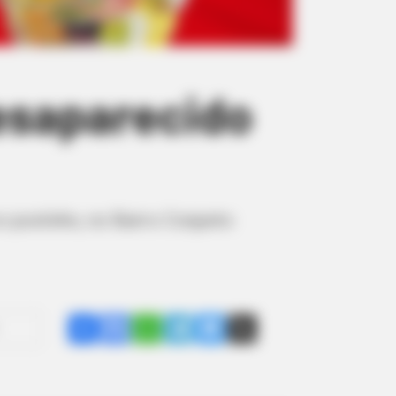
desaparecido
o postinho, no Bairro Conjunto
Share
Facebook
WhatsApp
Telegram
Messenger
X