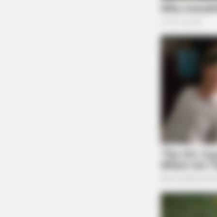
BUZZ DAY
What This Snake Does—Experts S
You Can't Unsee It
BUZZ DAY
Bear Approaches Cat: What Happe