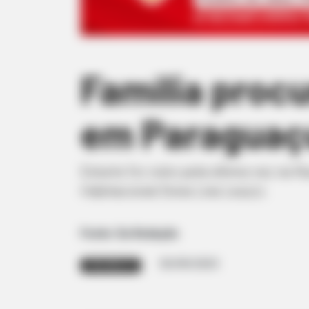
Família proc
em Paraguaç
Esturte foi visto pela última vez na 
Habitacional Dona Lina Leuzzi.
Fonte: Da Redação
30/09/2025
PROCURA-SE