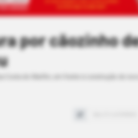
ura por cãozinho 
u
Rua Costa do Marfim, em frente à construção do nov