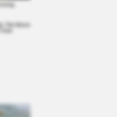
DAY
 Cat Bites Its Owner, Here's What
Means
r Younger Bride — Then The Ex-