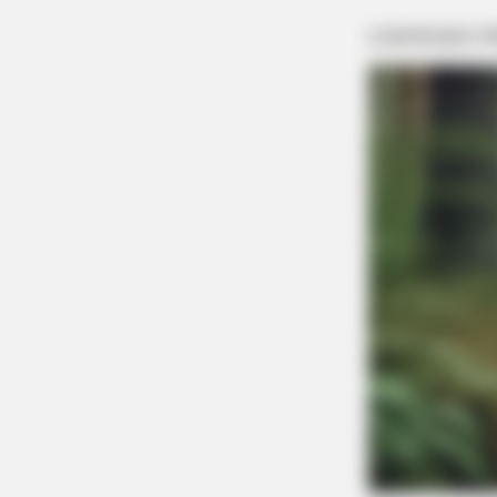
HABERION
Nicole Kidman Finally Admits Wha