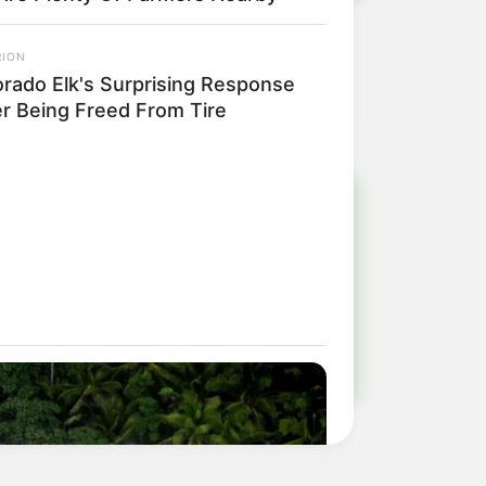
RION
orado Elk's Surprising Response
er Being Freed From Tire
!
ulista e região