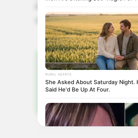
pede que qualquer informação seja r
Informações podem ser passadas pel
Pa
RURAL HEARTS
She Asked About Saturday Night.
Fiqu
Said He'd Be Up At Four.