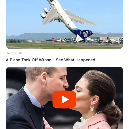
HABERION
A Plane Took Off Wrong – See What Happened