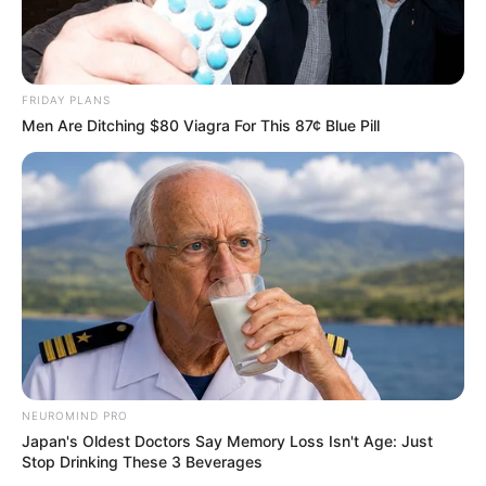
FRIDAY PLANS
Men Are Ditching $80 Viagra For This 87¢ Blue Pill
Participe do nosso grupo do
WhatsApp!
Fique informado em tempo real sobre as principais
notícias de Paraguaçu Paulista e região
Clique aqui para entrar no grupo
NEUROMIND PRO
Japan's Oldest Doctors Say Memory Loss Isn't Age: Just
Stop Drinking These 3 Beverages