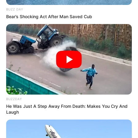
BUZZ DAY
Bear’s Shocking Act After Man Saved Cub
BUZZDAY
He Was Just A Step Away From Death: Makes You Cry And
Laugh