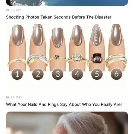
BUZZDAY
Shocking Photos Taken Seconds Before The Disaster
BUZZ DAY
What Your Nails And Rings Say About Who You Really Are!