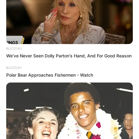
BUZZDAY
We’ve Never Seen Dolly Parton's Hand, And For Good Reason
BUZZDAY
Polar Bear Approaches Fishermen - Watch
A Prefeitura de Paraguaçu, por meio da Secretaria
Municipal de Saúde e em parceria com as Secretarias de
Esporte, Educação e a Associação Comercial, dá início à
campanha “Natal Sem Dengue”, uma ação coletiva de
combate ao mosquito transmissor da dengue.