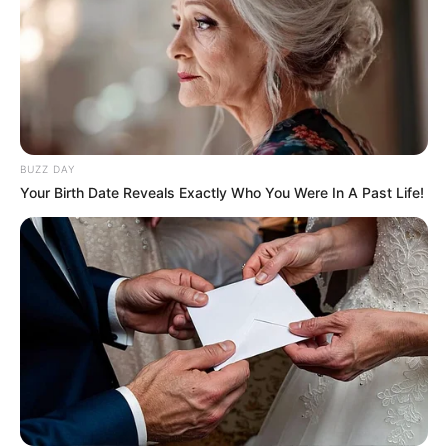
BUZZ DAY
Your Birth Date Reveals Exactly Who You Were In A Past Life!