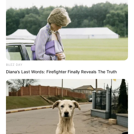
1 pneu usado: 1 cupom
Prêmios para quem participar:
As crianças que entregarem materiais e participarem do
sorteio concorrerão a:
2 bicicletas
Day Use – com direito ao clube e a almoço para 2 pessoas
BUZZ DAY
Pizzas
Diana’s Last Words: Firefighter Finally Reveals The Truth
Combos de lanches
Sorvetes
Brinquedos
Vales-compras para roupas e calçados
E muitos outros brindes!