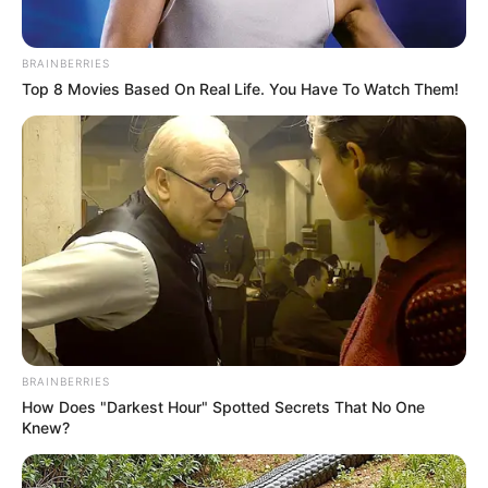
BRAINBERRIES
Top 8 Movies Based On Real Life. You Have To Watch Them!
BRAINBERRIES
How Does "Darkest Hour" Spotted Secrets That No One
Knew?