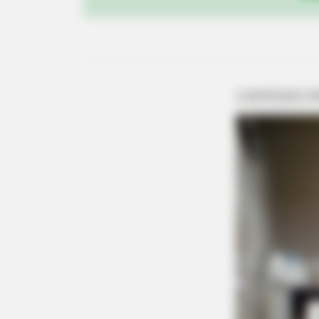
BRAINBERRIES
She Spends Millions To Transform
Herself Into A Barbie Doll!
BRAINBERRIES