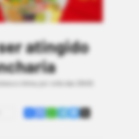
ser atingido
ncharia
tava a vítima, por volta das 20h30.
Share
Facebook
WhatsApp
Telegram
Messenger
X