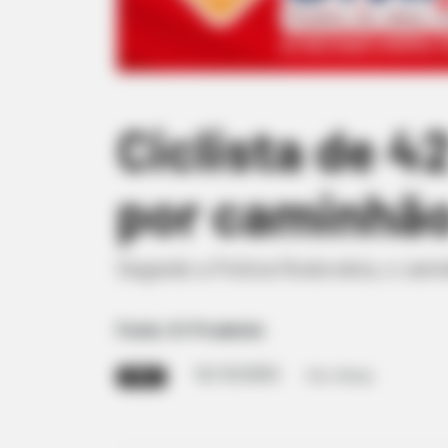
Ciclista de 4
por caminhão
Segundo a Polícia Rodoviária, o camin
Fonte: G1 Prudente
16/10/2025
Foto: Artesp
FATAL