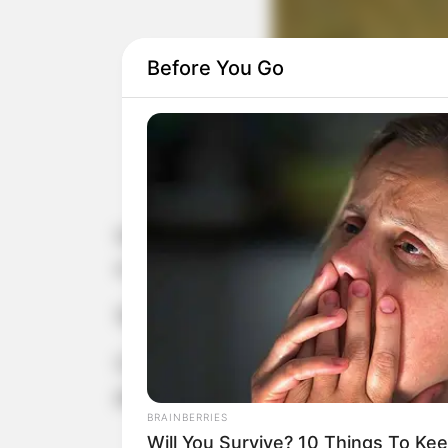
Before You Go
Um homem de 42 anos, identidade não 
e um caminhão na Rodovia Prefeito H
Segundo a Polícia Rodoviária, o camin
Conforme informações da Artesp, o m
para frear ou desviar.
BRAINBERRIES
Will You Survive? 10 Things To Ke