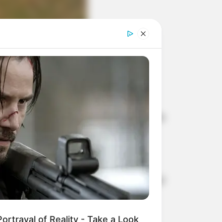
 após um acidente entre uma bicicleta
tava a vítima, por volta das 20h30.
ou a rodovia e não houve tempo hábil
ortrayal of Reality - Take a Look