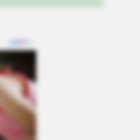
BERRIES
terious Roman Statue Unearthed
Toledo