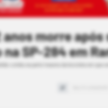
2 anos morre após 
 na SP-284 em Ra
hão colidiu na parte traseira da bicicleta em que es