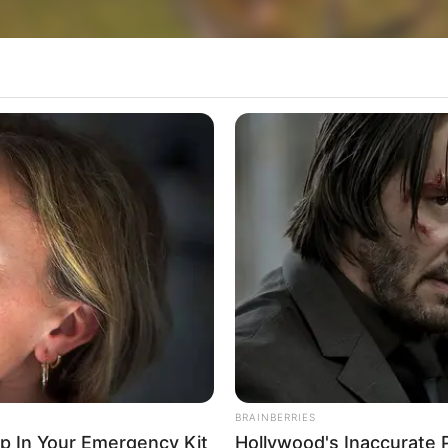
revelada, morreu na noite desta quarta-feira (15)
omero Severo Lins (SP-284), em Rancharia (SP).
hão colidiu na parte traseira da bicicleta em que es
otorista do veículo relatou que o ciclista cruz
BRAINBERRIES
ep In Your Emergency Kit
Hollywood's Inaccurate P