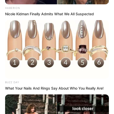
HABERION
Nicole Kidman Finally Admits What We All Suspected
BUZZ DAY
What Your Nails And Rings Say About Who You Really Are!