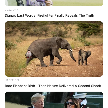
Documento de identificação
BUZZ DAY
CPF
Diana’s Last Words: Firefighter Finally Reveals The Truth
Caderneta de vacinação
Caso o cartão esteja perdido ou incompleto, a equipe
realizará a avaliação com base no histórico disponível no
sistema.
A Secretaria de Saúde reforça a importância de manter a
caderneta de vacinação em dia para evitar o retorno de
doenças já controladas e garantir a saúde e proteção
das crianças e adolescentes. Durante a semana, as vacinas
estão disponíveis em todas as Unidades de Saúde das 07h
às 13h e no CEM das 07h às 17h, sem horário de almoço.
HABERION
Rare Elephant Birth—Then Nature Delivered A Second Shock