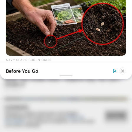
NAVY SEAL'S BUG IN GUIDE
Skip These Seeds And Starve In The Next Crisis
Before You Go
COOKIES
Utilizamos cookies essenciais e tecnologias
ACEITAR
semelhantes de acordo com a nossa
Política de
Privacidade
e, ao continuar navegando, você concorda
com estas condições.