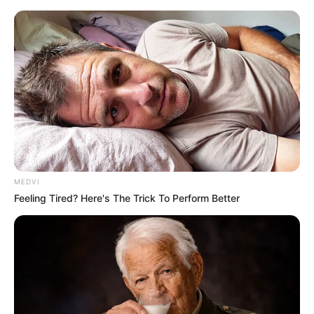
MEDVI
Feeling Tired? Here's The Trick To Perform Better