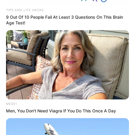
TIPS AND LIFE HACKS
9 Out Of 10 People Fail At Least 3 Questions On This Brain
Age Test!
MEDVI
Men, You Don't Need Viagra If You Do This Once A Day