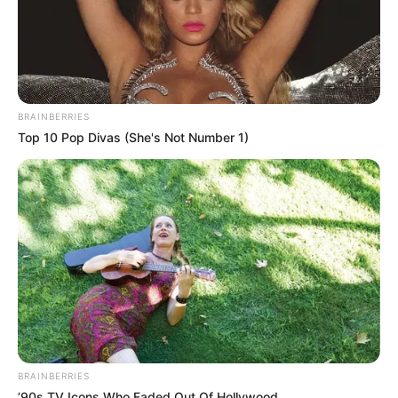
BRAINBERRIES
Top 10 Pop Divas (She's Not Number 1)
BRAINBERRIES
’90s TV Icons Who Faded Out Of Hollywood