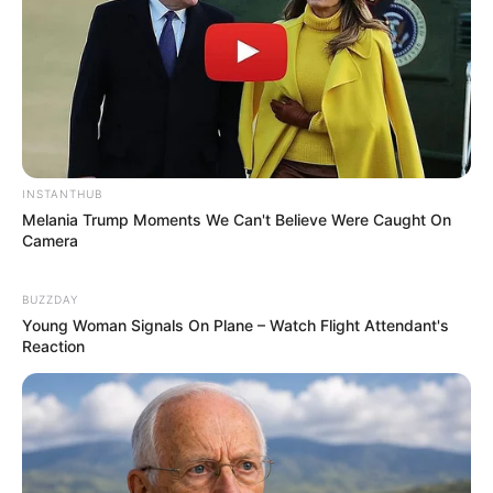
Participe do nosso grupo do
INSTANTHUB
Melania Trump Moments We Can't Believe Were Caught On
WhatsApp!
Camera
Fique informado em tempo real sobre as principais
BUZZDAY
notícias de Paraguaçu Paulista e região
Young Woman Signals On Plane – Watch Flight Attendant's
Reaction
Clique aqui para entrar no grupo