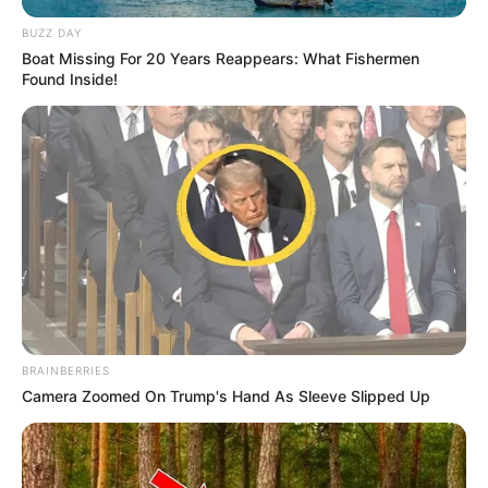
BUZZ DAY
Boat Missing For 20 Years Reappears: What Fishermen
Found Inside!
BRAINBERRIES
Camera Zoomed On Trump's Hand As Sleeve Slipped Up