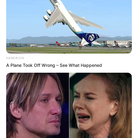
HABERION
A Plane Took Off Wrong – See What Happened