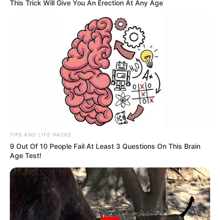
This Trick Will Give You An Erection At Any Age
Paraguaçu Paulista acontece
neste sábado (18), no CEM
Imunização é voltada para crianças e adolescentes.
Fonte: Da Redação/AsCom
17/10/2025
VACINAÇÃO
TIPS AND LIFE HACKS
9 Out Of 10 People Fail At Least 3 Questions On This Brain
Share
Facebook
WhatsApp
Telegram
Messenger
X
Age Test!