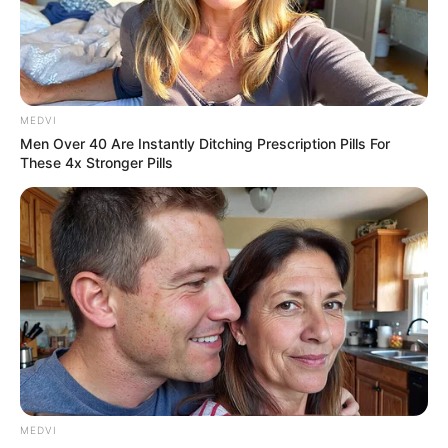
MEDVI
Men Over 40 Are Instantly Ditching Prescription Pills For
These 4x Stronger Pills
MEDVI
Dia D da Multivacinação em