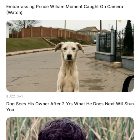
Embarrassing Prince William Moment Caught On Camera
(Watch)
BUZZ DAY
Dog Sees His Owner After 2 Yrs What He Does Next Will Stun
You