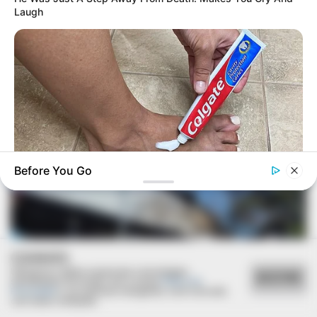
Laugh
LEI ORÇAMENTÁRIA
Câmara realiza audiência pública para ouvir a
população de Paraguaçu Paulista
Before You Go
GOOD TO KNOW THIS
She Put Toothpaste On Her Feet For 7 Nights Straight – Here's
What Happened
COOKIES
Utilizamos cookies essenciais e tecnologias
ACEITAR
semelhantes de acordo com a nossa
Política de
Privacidade
e, ao continuar navegando, você concorda
com estas condições.