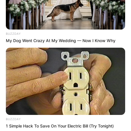
BUZZDAY
My Dog Went Crazy At My Wedding — Now I Know Why
BUZZDAY
1 Simple Hack To Save On Your Electric Bill (Try Tonight)