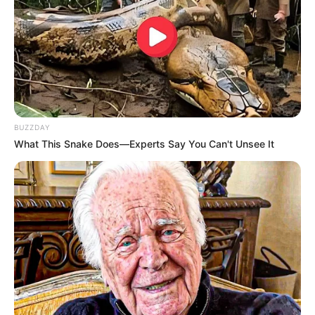
BUZZDAY
What This Snake Does—Experts Say You Can't Unsee It