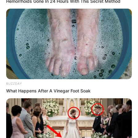
Hemorrhoids Gone In 24 Hours With This Secret Method
BUZZDAY
What Happens After A Vinegar Foot Soak