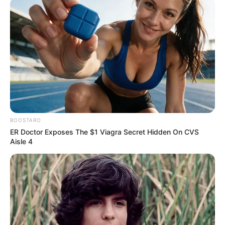
BOOSTARO
ER Doctor Exposes The $1 Viagra Secret Hidden On CVS
Aisle 4
Câmara aprova projeto de lei que
assegura meia-entrada em
eventos para servidores públicos