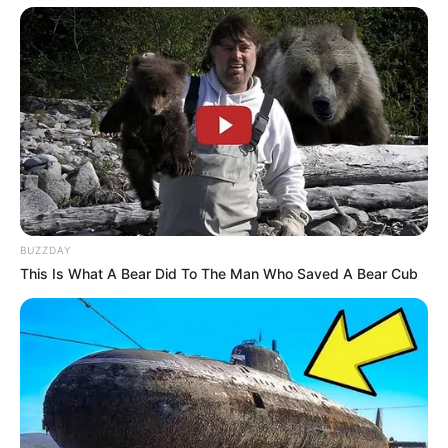
BUZZDAY
This Is What A Bear Did To The Man Who Saved A Bear Cub