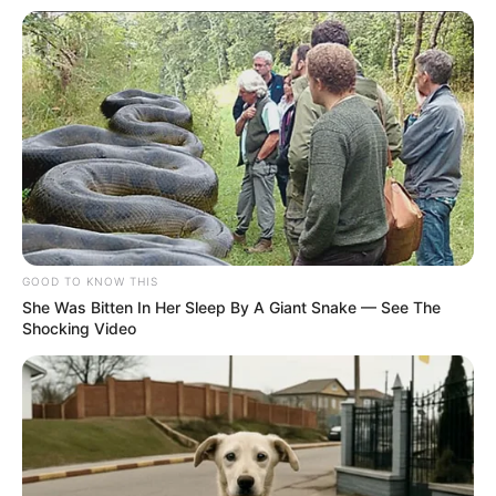
GOOD TO KNOW THIS
She Was Bitten In Her Sleep By A Giant Snake — See The
Shocking Video
Participe do nosso grupo do
WhatsApp!
Fique informado em tempo real sobre as principais