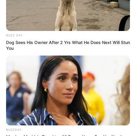
notícias de Paraguaçu Paulista e região
Clique aqui para entrar no grupo
BUZZ DAY
Dog Sees His Owner After 2 Yrs What He Does Next Will Stun
You
BUZZDAY