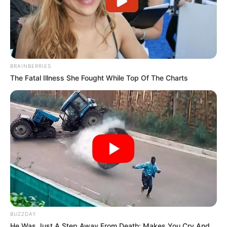
Deixe um Comentário
BRAINBERRIES
The Fatal Illness She Fought While Top Of The Charts
VEJA TAMBÉM
BUZZDAY
He Was Just A Step Away From Death: Makes You Cry And