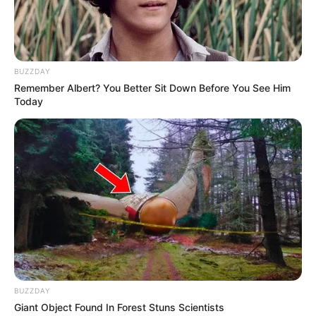
Também será concedido os benefícios aos acompanhantes
dos portadores de necessidades especiais, bem como ao
guia de turismo.
BUZZDAY
Fonte: Assessoria de Imprensa
Remember Albert? You Better Sit Down Before You See Him
Today
04/11/2025
BENEFÍCIO
Share
Facebook
WhatsApp
Telegram
Messenger
X
BUZZDAY
Giant Object Found In Forest Stuns Scientists