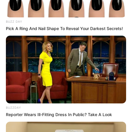
BUZZ DAY
Pick A Ring And Nail Shape To Reveal Your Darkest Secrets!
BUZZDAY
Reporter Wears Ill-Fitting Dress In Public? Take A Look