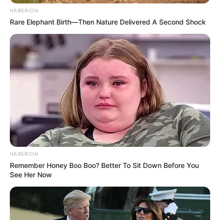
HABERION
Rare Elephant Birth—Then Nature Delivered A Second Shock
Participe do nosso grupo do
WhatsApp!
Fique informado em tempo real sobre as principais
notícias de Paraguaçu Paulista e região
Clique aqui para entrar no grupo
HABERION
Remember Honey Boo Boo? Better To Sit Down Before You
See Her Now