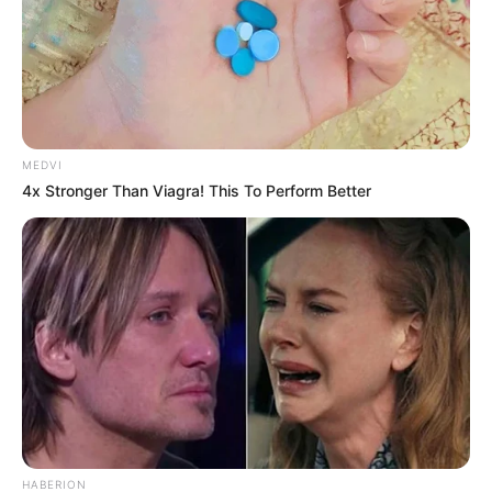
MEDVI
4x Stronger Than Viagra! This To Perform Better
HABERION