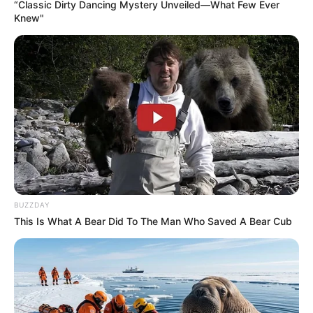
“Classic Dirty Dancing Mystery Unveiled—What Few Ever
Knew"
BUZZDAY
This Is What A Bear Did To The Man Who Saved A Bear Cub