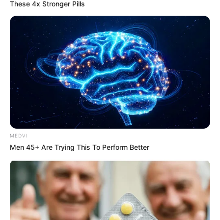
These 4x Stronger Pills
MEDVI
Men 45+ Are Trying This To Perform Better