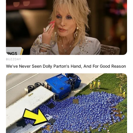
BUZZDAY
We’ve Never Seen Dolly Parton's Hand, And For Good Reason
A cada dez clientes, pelo menos um está com uma ou mais
contas de energia vencidas há mais de 30 dias.
Independentemente dos motivos para o atraso, a Energisa
Sul-Sudeste tem buscado alternativas para auxiliar quem