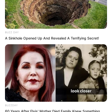
BUZZ DAY
A Sinkhole Opened Up And Revealed A Terrifying Secret!
BUZZDAY
60 Years After Elvis' Mother Died Family Knew Something