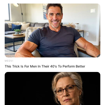
MEDVI
This Trick Is For Men In Their 40's To Perform Better