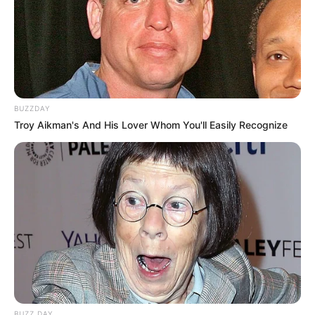
BUZZDAY
Troy Aikman's And His Lover Whom You'll Easily Recognize
BUZZ DAY