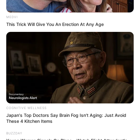
MEDVI
This Trick Will Give You An Erection At Any Age
COGNITIVE WELLNESS
Japan's Top Doctors Say Bra​in Fo​g Isn't Aging: Just Avoid
These 4 Kitchen Items
BUZZDAY