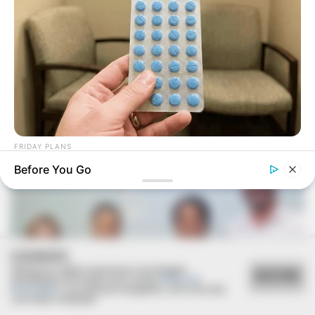
Deixe um Comentário
VEJA TAMBÉM
FRIDAY PLANS
Walgreens Hides This $1 Generic Viagra - Here's The Aisle
Before You Go
It's Really In.
COOKIES
Utilizamos cookies essenciais e tecnologias
ACEITAR
semelhantes de acordo com a nossa
Política de
Privacidade
e, ao continuar navegando, você concorda
com estas condições.