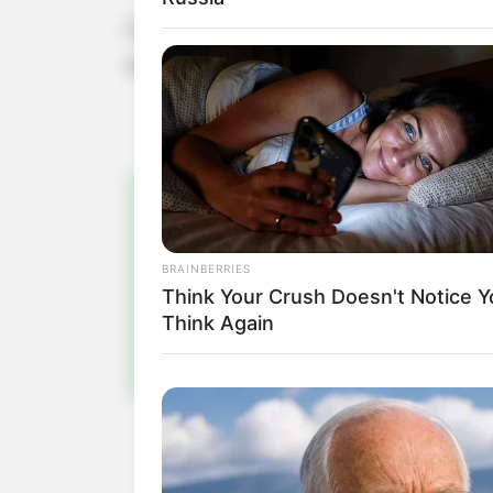
Conhecido em Assis, Ricardo Hanisc
especialmente no incentivo a projet
Pa
BRAINBERRIES
Fiqu
Think Your Crush Doesn't Notice Y
Think Again