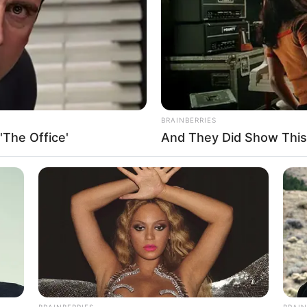
BRAINBERRIES
'The Office'
And They Did Show This
BRAINBERRIES
BRAIN