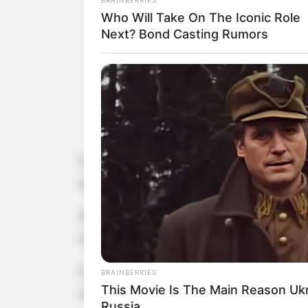
Who Will Take On The Iconic Role
Next? Bond Casting Rumors
O agricultor Ricardo Hanisch, de 53 
estava com familiares em uma chácara
De acordo com a apuração, Ricardo e
sequência, apresentou instabilidade, 
O corpo foi encaminhado para exames
BRAINBERRIES
This Movie Is The Main Reason Uk
oficialmente confirmada e deverá ser
Russia