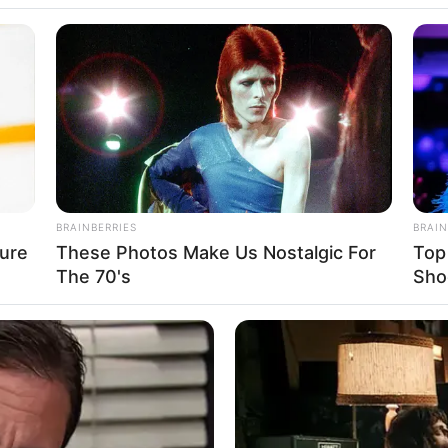
 Assis morre às v
BRAINBERRIES
BRAIN
ure
These Photos Make Us Nostalgic For
Top
eunido com a família para os festejos do Natal.
The 70's
Sho