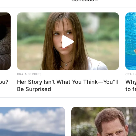
h atuava na agricultura e também era reconheci
os de hóquei e patinação, mantendo vínculo próxim
rticipe do nosso grupo do WhatsApp
BRAINBERRIES
CTA 
e informado em tempo real sobre as principais notícias de Paraguaçu Pa
ou?
Her Story Isn't What You Think—You''ll
Why 
Be Surprised
to f
Clique aqui para entrar no grupo