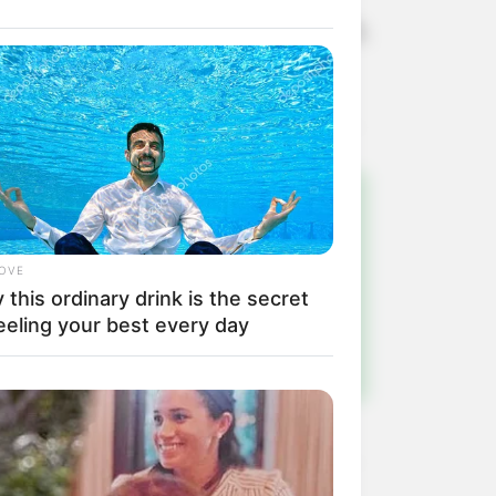
do pelo envolvimento com o esporte,
o com o Wolf Assis Hockey.
!
LOVE
ulista e região
this ordinary drink is the secret
eeling your best every day