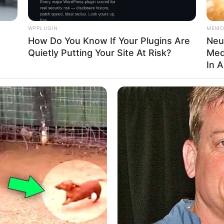
WPPLUGIN
MEMO
How Do You Know If Your Plugins Are
Neur
Quietly Putting Your Site At Risk?
Med
In 