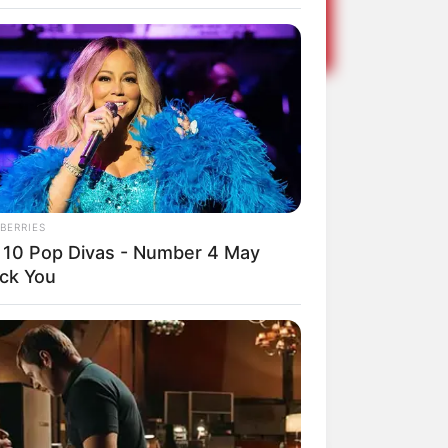
ésperas do
BERRIES
 10 Pop Divas - Number 4 May
ck You
Share
Facebook
WhatsApp
Telegram
Messenger
X