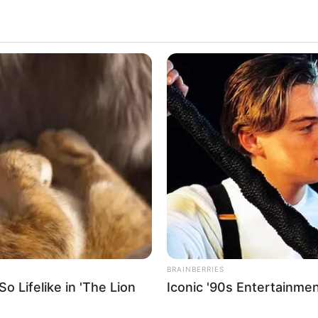
ALECIMENTO
FALE CONOSCO
VC REPÓRTER
BRAINBERRIES
 Lifelike in 'The Lion
Iconic '90s Entertainme