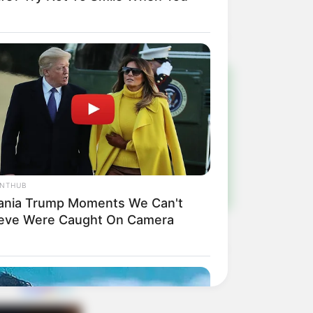
!
ulista e região
ANTHUB
ania Trump Moments We Can't
ieve Were Caught On Camera