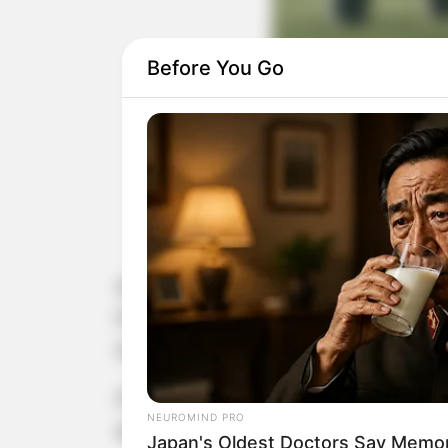
Before You Go
A Secretaria Municipal de Segurança 
Física (TAF), etapa eliminatória do 
Centro de Convergência.
O objetivo do TAF é avaliar a condiç
NEUROMIND PRO
exigências fundamentais para o dese
Japan's Oldest Doctors Say Memory