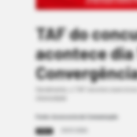
TAF do concur
acontece dia 
Convergênci
Geralmente, o TAF envolve exercícios 
intensidade
Fonte: Assessoria de Comunicação
29/01/2026
PROVA