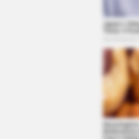
HABERION
Rare Elephant Birth—Then Nature
Delivered A Second Shock