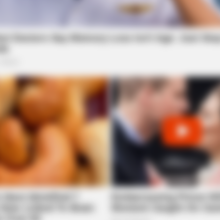
HABERION
RADA
A Plane Took Off Wrong – See What
Thi
Happened
Lau