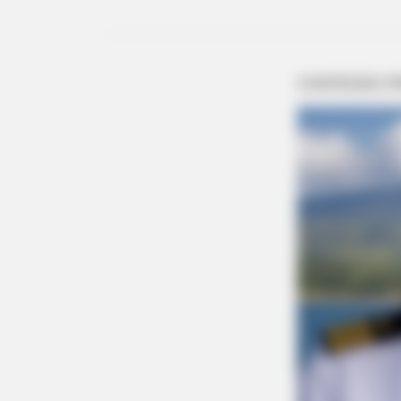
BUZZ DAY
If A Cat Bites Its Owner, Here's W