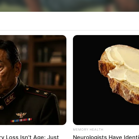
e Mobilidade Urbana da Prefeitura de Paraguaçu Pa
concurso para Guarda Civil Municipal, será realiz
ão física dos candidatos, por meio de provas que 
MEMORY HEALTH
mpenho das atividades da corporação.
 Loss Isn't Age: Just
Neurologists Have Ident