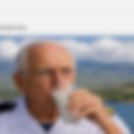
NAVY SEAL'S BUG IN GUIDE
hat It Means
Navy SEAL: If Martial La