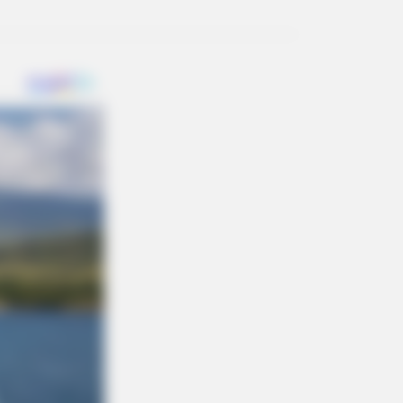
w Is Declared, Do This Immediately