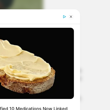
ulista informa que o Teste de Aptidão
ado no dia 1º de fevereiro, às 7h, no
medem força, resistência e agilidade,
ified 10 Medications Now Linked