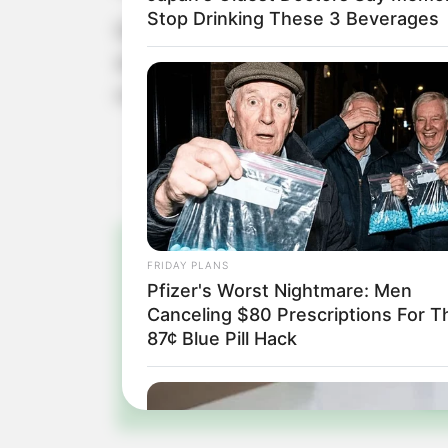
Stop Drinking These 3 Beverages
Geralmente, o TAF envolve exercíci
intensidade. A Prefeitura orienta os
reforçando a importância desta fase 
FRIDAY PLANS
Pa
Pfizer's Worst Nightmare: Men
Canceling $80 Prescriptions For T
Fiqu
87¢ Blue Pill Hack