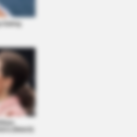
R MEDIA
s Funny Kitten Video Will Make You
gh Instantly