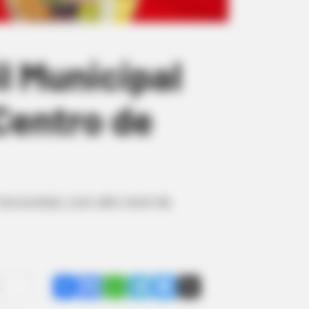
l Municipal
 Centro de
orizontal, com alto nível de
Share
Facebook
WhatsApp
Telegram
Messenger
X