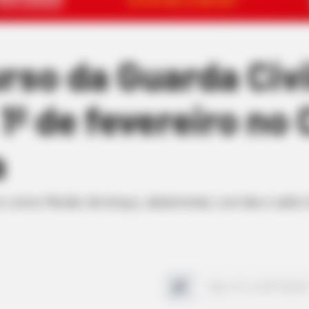
so da Guarda Civi
1º de fevereiro no
a
como flexão de braço, abdominal, corrida e salto h