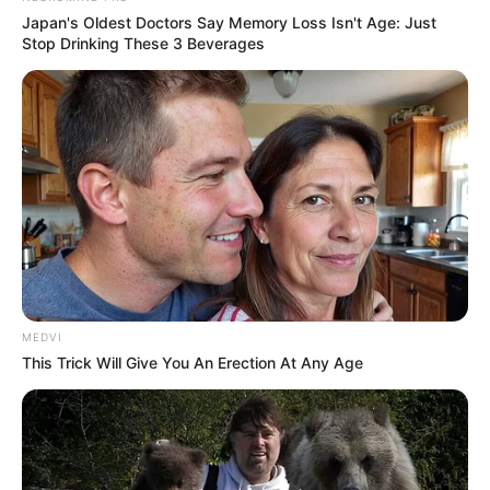
SAÚDE
Japan's Oldest Doctors Say Memory Loss Isn't Age: Just
Stop Drinking These 3 Beverages
Paraguaçu Paulista apresenta experiência
premiada em reunião da CIR-Assis
MEDVI
This Trick Will Give You An Erection At Any Age
REVITALIZAÇÃO