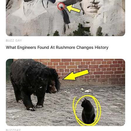
BUZZ DAY
What Engineers Found At Rushmore Changes History
BUZZDAY