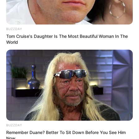
BUZZDAY
Tom Cruise's Daughter Is The Most Beautiful Woman In The
World
BUZZDAY
Remember Duane? Better To Sit Down Before You See Him
Now