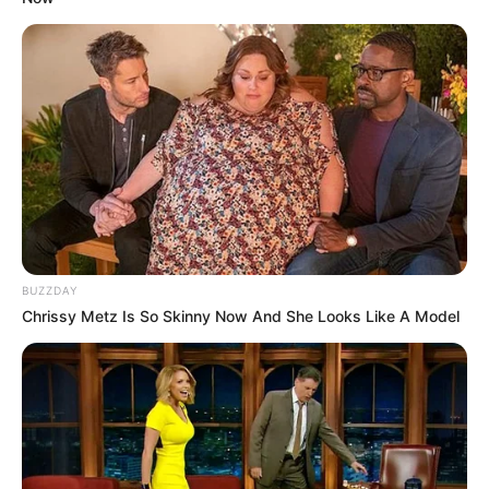
BUZZDAY
Chrissy Metz Is So Skinny Now And She Looks Like A Model