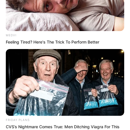
MEDVI
Feeling Tired? Here's The Trick To Perform Better
FRIDAY PLANS
CVS’s Nightmare Comes True: Men Ditching Viagra For This