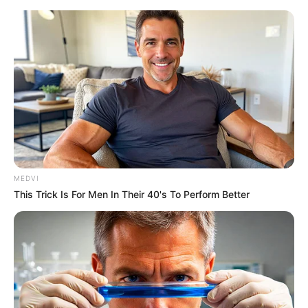
MEDVI
This Trick Is For Men In Their 40's To Perform Better