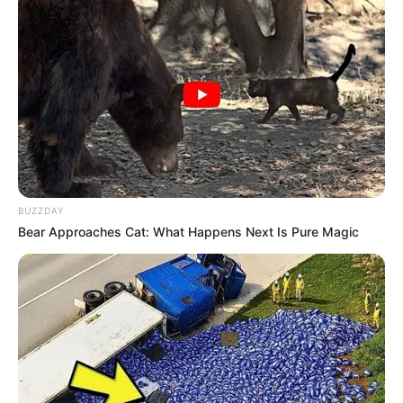
Decreto, ou seja, até 17 de setembro de 2026.
Para mais informações, entrar em contato com a Secretaria
de Urbanismo e Habitação, pelo telefone (18) 3361-9100 –
Ramal 9225.
BUZZDAY
Bear Approaches Cat: What Happens Next Is Pure Magic
Participe do nosso grupo do
WhatsApp!