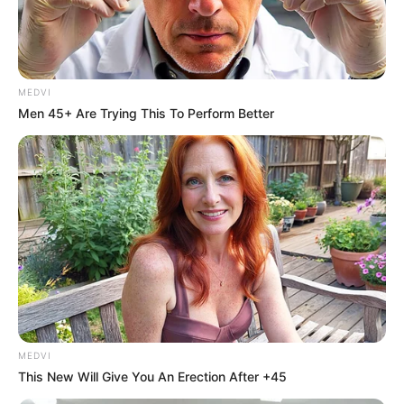
MEDVI
Men 45+ Are Trying This To Perform Better
MEDVI
This New Will Give You An Erection After +45