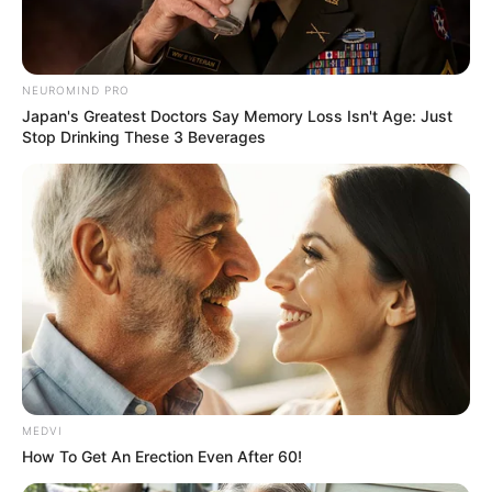
Prefeitura de Paraguaçu publica
decreto que autoriza a
regularização de edificações no
NEUROMIND PRO
Japan's Greatest Doctors Say Memory Loss Isn't Age: Just
município
Stop Drinking These 3 Beverages
Objetivo é promover a segurança jurídica, o planejamento
urbano, a justiça social e o desenvolvimento econômico do
município
Fonte: Assessoria de Comunicação
19/03/2026
SEGURANÇA JURÍDICA
MEDVI
Share
Facebook
WhatsApp
Telegram
Messenger
X
How To Get An Erection Even After 60!