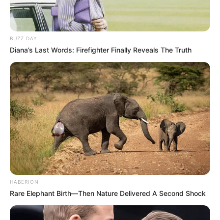
BUZZ DAY
Diana’s Last Words: Firefighter Finally Reveals The Truth
HABERION
Rare Elephant Birth—Then Nature Delivered A Second Shock