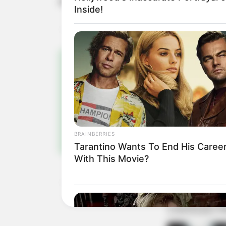
do diretor Washington Mateus Fraga e 
Inside!
Pa
Fiqu
BRAINBERRIES
Tarantino Wants To End His Caree
With This Movie?