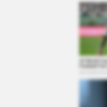
BRAINBERRIES
Guess Their Job — Most People Ge
Wrong