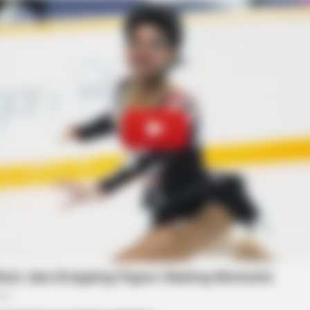
BRAINBERRIES
ons Beyond The Film
The Monster Snake That