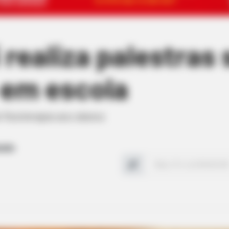
 realiza palestras
 em escola
fisioterapia aos alunos
aúde