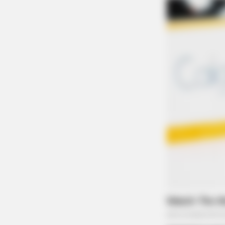
BRAINBERRIES
These Scenes Sparked Conversati