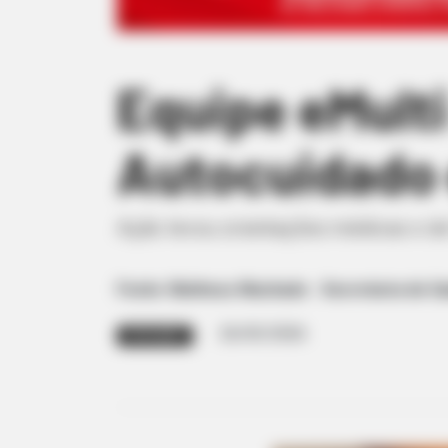
Equipe eMulti
Autocuidado
Ação levou orientações médicas e de 
Fonte: Matheus Machado - Secretaria de S
26/03/2026
EDUCAÇÃO