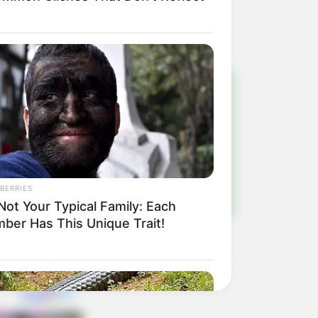
!
ulista e região
BERRIES
 Not Your Typical Family: Each
ber Has This Unique Trait!