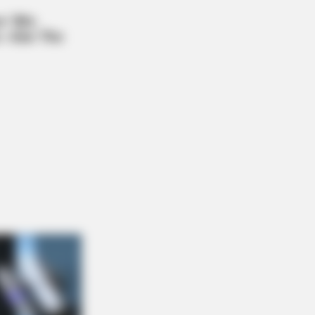
BERRIES
 Way You Sit Could Expose Your
e Personality
re's Most Iconic And Provocative