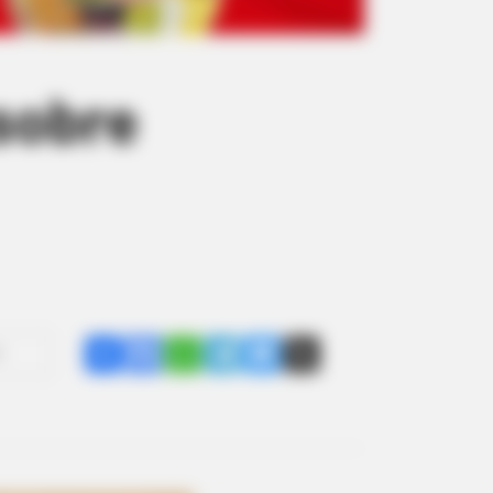
 sobre
Share
Facebook
WhatsApp
Telegram
Messenger
X