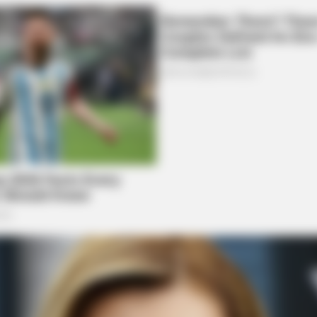
BRAINBERRIES
BRAIN
t It
Why Big Bang Theory Fans Despise
The
These 8 Characters
Tru
BRAINBERRIES
Take A Look At Demi Moo
Roles