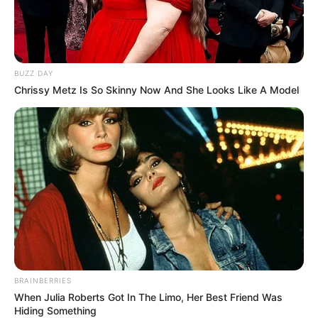
BUZZ DAY
Chrissy Metz Is So Skinny Now And She Looks Like A Model
BRAINBERRIES
When Julia Roberts Got In The Limo, Her Best Friend Was
Hiding Something