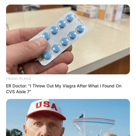
FRIDAY PLANS
ER Doctor: "I Threw Out My Viagra After What I Found On
CVS Aisle 7"