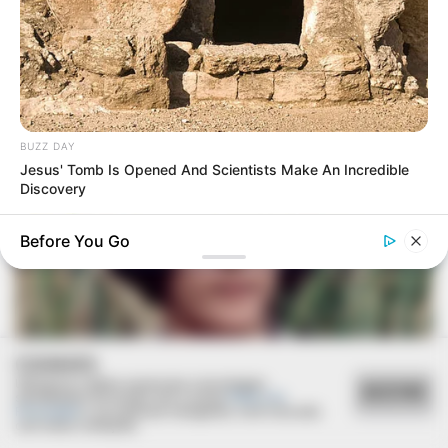
BUZZ DAY
Jesus' Tomb Is Opened And Scientists Make An Incredible
Discovery
Before You Go
COOKIES
Utilizamos cookies essenciais e tecnologias
ACEITAR
semelhantes de acordo com a nossa
Política de
Privacidade
e, ao continuar navegando, você concorda
com estas condições.