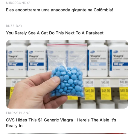
MIRSEGONDYA
Eles encontraram uma anaconda gigante na Colômbia!
BUZZ DAY
You Rarely See A Cat Do This Next To A Parakeet
FRIDAY PLANS
CVS Hides This $1 Generic Viagra - Here's The Aisle It's
Really In.