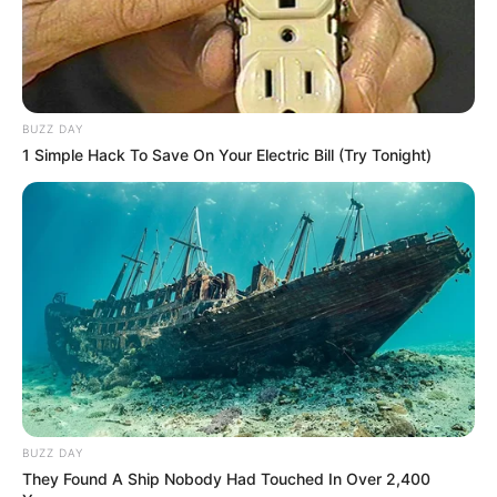
BUZZ DAY
1 Simple Hack To Save On Your Electric Bill (Try Tonight)
BUZZ DAY
They Found A Ship Nobody Had Touched In Over 2,400