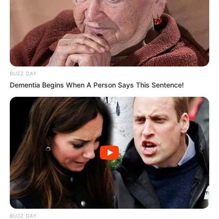
Participe do nosso grupo do
WhatsApp!
BUZZ DAY
Fique informado em tempo real sobre as principais
Dementia Begins When A Person Says This Sentence!
notícias de Paraguaçu Paulista e região
Clique aqui para entrar no grupo
BUZZ DAY