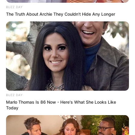
casas licenciadas no Brasil e ajudam na escolha mais
BUZZ DAY
adequada para acompanhar o Mundial.
The Truth About Archie They Couldn't Hide Any Longer
BUZZ DAY
Marlo Thomas Is 86 Now - Here's What She Looks Like
Today
Fonte da imagem: Pixabay.com 
Calendário de jogos confirmados do Brasil para 2026 e
o seu impacto nas apostas