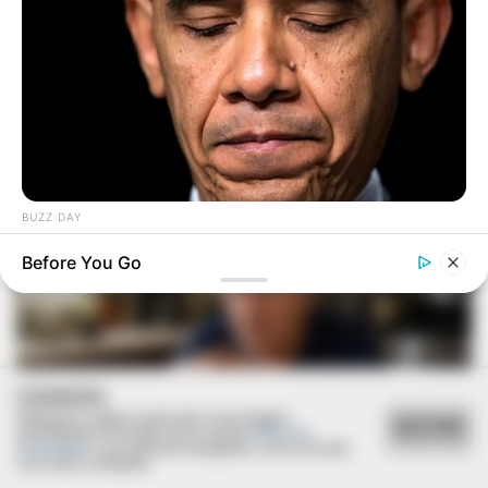
BUZZ DAY
Barack Finally Reveals What's Going On With Michelle
Before You Go
COOKIES
Utilizamos cookies essenciais e tecnologias
ACEITAR
semelhantes de acordo com a nossa
Política de
Privacidade
e, ao continuar navegando, você concorda
com estas condições.