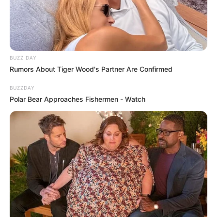
BUZZ DAY
Rumors About Tiger Wood's Partner Are Confirmed
BUZZDAY
Polar Bear Approaches Fishermen - Watch
Secretário Nacional de Trânsito (Senatran), Adrualdo Catão, no 
lançamento da Nova Jornada do Instrutor - Foto: Marcelo 
Camargo/Agência Brasil
O próprio aplicativo permite abrir uma conversa direta,
inclusive via WhatsApp, para negociar valores e horários,
sem intermediários. O agendamento da aula é feito no app.
"A negociação da aula, o preço e o horário são combinados
diretamente entre as partes. O governo entra para validar
quem está autorizado e garantir o registro da aula", explica