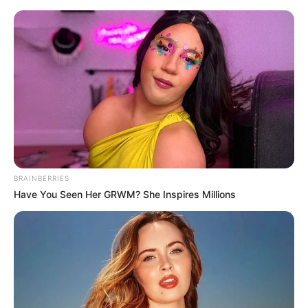
BRAINBERRIES
Have You Seen Her GRWM? She Inspires Millions