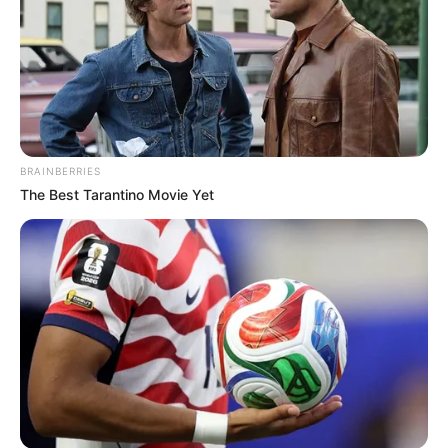
BRAINBERRIES
The Best Tarantino Movie Yet
Participe do nosso grupo do
WhatsApp!
Fique informado em tempo real sobre as principais
notícias de Paraguaçu Paulista e região
Clique aqui para entrar no grupo