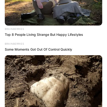
BRAINBERRIES
Top 8 People Living Strange But Happy Lifestyles
BRAINBERRIES
Some Moments Got Out Of Control Quickly
Ministro dos Transportes, George Santoro, lança a Nova Jornada 
do Instrutor - Foto: Marcelo Camargo/Agência Brasil
"O Brasil é um país de empreendedores. Todo mundo tem o
sonho de ter um negócio, ganhar o próprio dinheiro. Não
podemos ser o único país do mundo que cria uma reserva
de mercado unicamente para um modelo de solução", disse
o ministro.