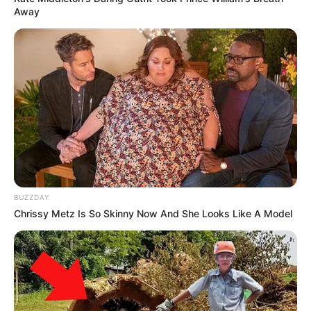
Away
BUZZDAY
Chrissy Metz Is So Skinny Now And She Looks Like A Model