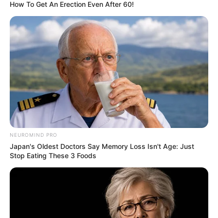
How To Get An Erection Even After 60!
6. Abuso de álcool;
7. Poluição particulada do ar;
8. Mau funcionamento dos rins;
9. Colesterol alto;
10. Violência sexual na infância.
NEUROMIND PRO
Japan's Oldest Doctors Say Memory Loss Isn't Age: Just
Stop Eating These 3 Foods