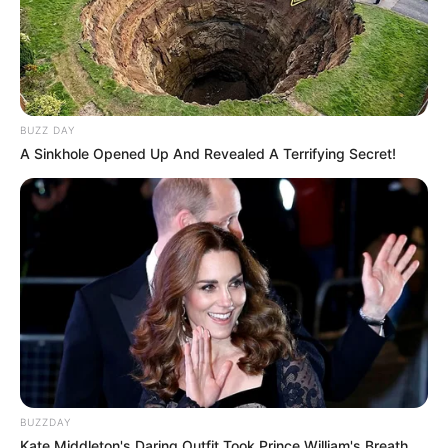
BUZZ DAY
A Sinkhole Opened Up And Revealed A Terrifying Secret!
BUZZDAY
Kate Middleton's Daring Outfit Took Prince William's Breath