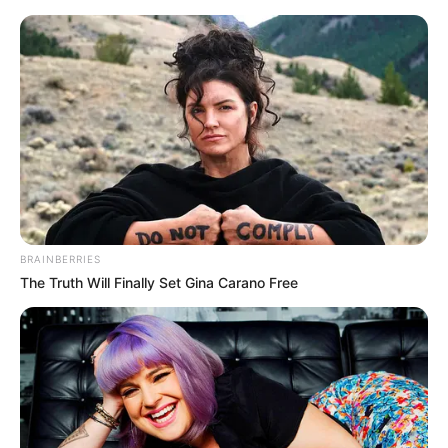
BRAINBERRIES
The Truth Will Finally Set Gina Carano Free