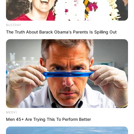
BUZZDAY
The Truth About Barack Obama's Parents Is Spilling Out
MEDVI
Men 45+ Are Trying This To Perform Better