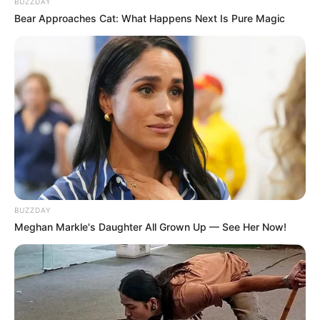
BUZZDAY
Bear Approaches Cat: What Happens Next Is Pure Magic
BUZZDAY
Meghan Markle's Daughter All Grown Up — See Her Now!