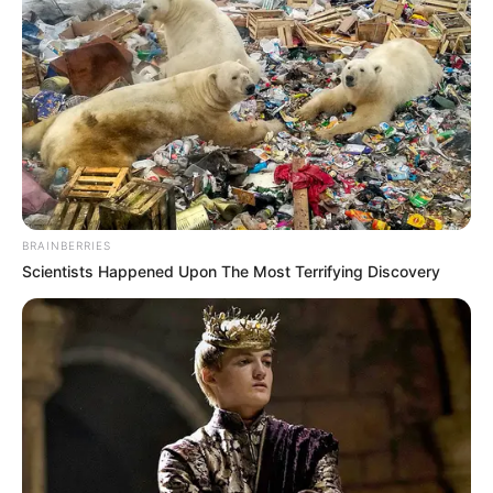
BRAINBERRIES
Scientists Happened Upon The Most Terrifying Discovery
A obesidade se tornou o maior fator de risco para a saúde
no Brasil, superando a hipertensão, que foi o elemento de
maior preocupação por décadas.
Agora, a pressão alta está em segundo lugar, seguida do
quesito glicemia elevada.
Esse é um dos destaques da análise nacional do Estudo
Global sobre Carga de Doenças, feito por milhares de