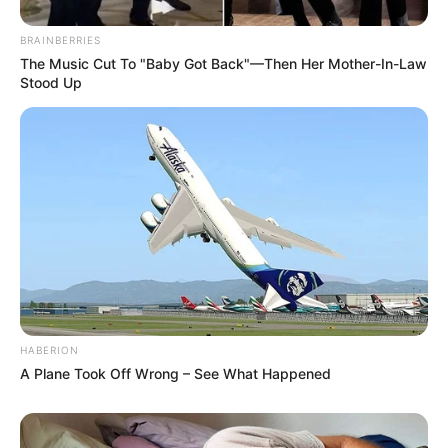
BRAINBERRIES
The Music Cut To "Baby Got Back"—Then Her Mother-In-Law
Stood Up
HABERION
A Plane Took Off Wrong – See What Happened