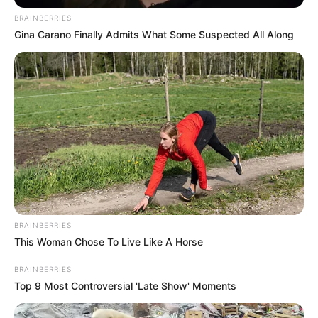
Obesidade se torna principal fator
BRAINBERRIES
de risco à saúde no Brasil
Gina Carano Finally Admits What Some Suspected All Along
Diagnóstico é do Estudo Global sobre Carga de Doenças
Fonte: Agência Brasil
18/05/2026
Foto: Paulo Pinto | AB
ESTUDO
Share
Facebook
WhatsApp
Telegram
Messenger
X
BRAINBERRIES
This Woman Chose To Live Like A Horse
BRAINBERRIES
Top 9 Most Controversial 'Late Show' Moments