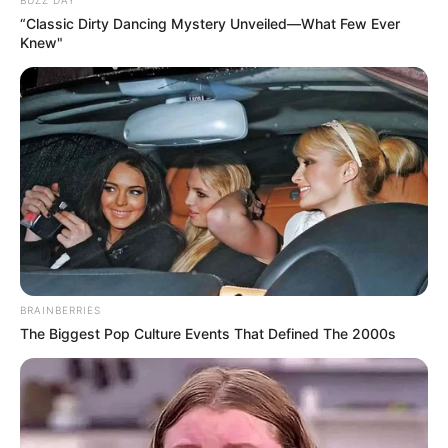
“Classic Dirty Dancing Mystery Unveiled—What Few Ever
Knew"
BRAINBERRIES
The Biggest Pop Culture Events That Defined The 2000s