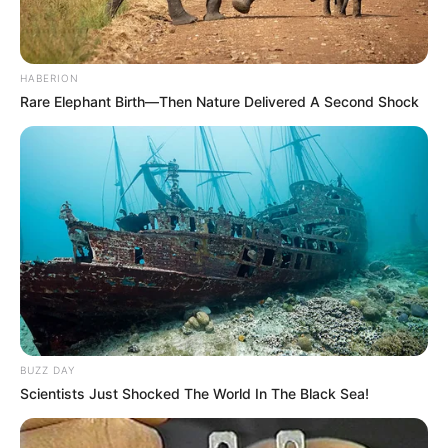
Participe do nosso grupo do
HABERION
WhatsApp!
Rare Elephant Birth—Then Nature Delivered A Second Shock
Fique informado em tempo real sobre as principais
notícias de Paraguaçu Paulista e região
Clique aqui para entrar no grupo
BUZZ DAY
Scientists Just Shocked The World In The Black Sea!