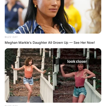
BUZZ DAY
Meghan Markle's Daughter All Grown Up — See Her Now!
BUZZ DAY