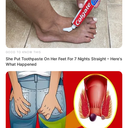
GOOD TO KNOW THIS
She Put Toothpaste On Her Feet For 7 Nights Straight – Here's
What Happened
Campanha Junho Vermelho
incentiva a doação de sangue e
reforça a importância do ato