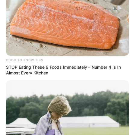
GOOD TO KNOW THIS
STOP Eating These 9 Foods Immediately – Number 4 Is In
Almost Every Kitchen
O Junho Vermelho é uma iniciativa que tem o objetivo de
aumentar a conscientização sobre a importância vital da
doação de sangue. O mês foi escolhido porque registrava-
se um número menor de doações comparado as outros. A
Secretaria Municipal de Saúde de Paraguaçu Paulista
reforça o apelo à solidariedade, lembrando que cada bolsa
de sangue doada tem o poder de salvar até quatro vidas.
A necessidade de doadores de sangue é urgente e
contínua. As doações são essenciais para pacientes em