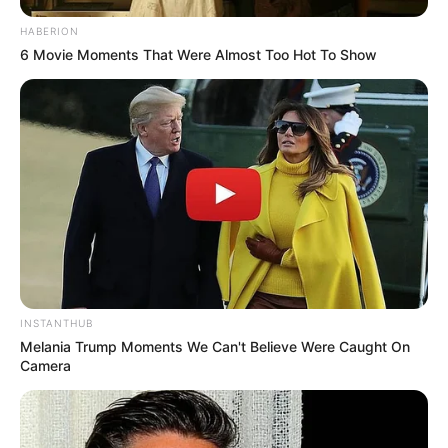
HABERION
6 Movie Moments That Were Almost Too Hot To Show
INSTANTHUB
Melania Trump Moments We Can't Believe Were Caught On
Camera