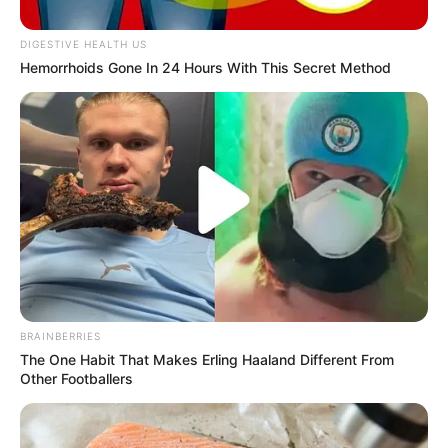
Cada bolsa de sangue pode salvar até quatro vidas. Junho
foi escolhido por historicamente registrar número menor de
DIGESTIVE HEALTH US
doações
Hemorrhoids Gone In 24 Hours With This Secret Method
Fonte: Matheus Machado - Secretaria de Saúde
02/06/2026
SALVAR VIDAS
Share
Facebook
WhatsApp
Telegram
Messenger
X
BRAINBERRIES
The One Habit That Makes Erling Haaland Different From
Other Footballers