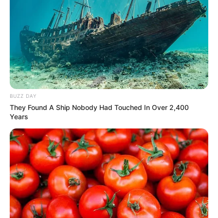
BUZZ DAY
They Found A Ship Nobody Had Touched In Over 2,400
Years