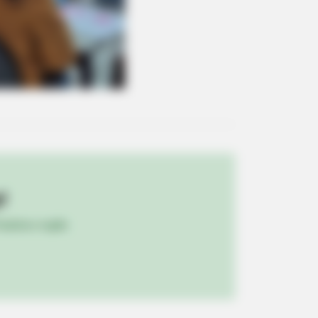
BERRIES
t You Didn't Know It Was Really
pening?
!
ulista e região