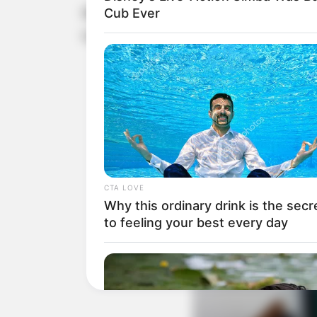
Mais do que uma ação preventiva, 
Cub Ever
trabalho seguro, saudável e acolhedo
CTA LOVE
Why this ordinary drink is the secr
to feeling your best every day