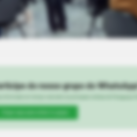
BRAINBERRIES
BRAIN
And They Did Show This In Bohemian
I Be
Rapsody!
Hap
rticipe do nosso grupo do WhatsApp
e informado em tempo real sobre as principais notícias de Paraguaçu Pa
Clique aqui para entrar no grupo