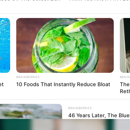
a SIPAT reforça o compromisso da Unimed Assi
r para todos os colaboradores.
BRAINBERRIES
BRAIN
et
10 Foods That Instantly Reduce Bloat
The
Ret
BRAINBERRIES
46 Years Later, The Blu
Unrecognizable