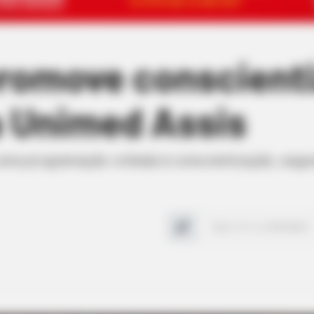
romove conscient
 Unimed Assis
 uma programação voltada à conscientização, segur