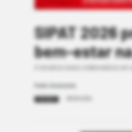
SIPAT 2026 p
bem-estar na
A iniciativa reuniu colaboradores em
Fonte: Assessoria
08/06/2026
PREVENÇÃO