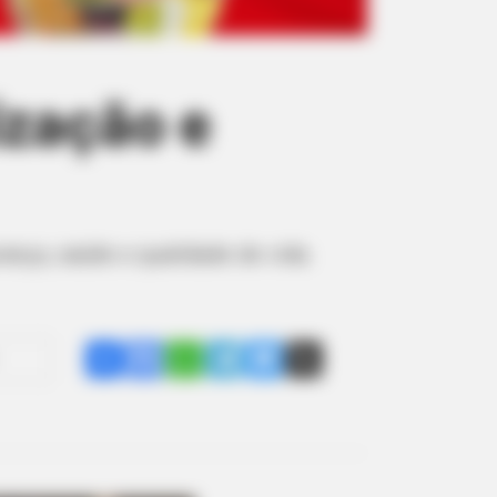
ização e
ança, saúde e qualidade de vida.
Share
Facebook
WhatsApp
Telegram
Messenger
X