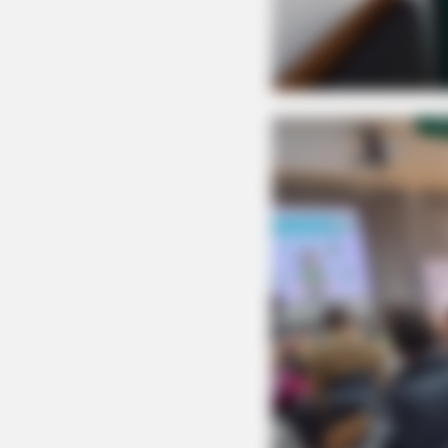
CTA FAVORITE
Why this ordinary drink is the secr
every day
BRAINBERRIES
Are You The Same Alone And With
Others? Find Out