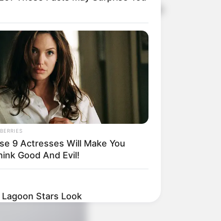
s com a promoção de um ambiente de
BERRIES
se 9 Actresses Will Make You
hink Good And Evil!
e Lagoon Stars Look