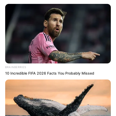
representarão o município na disputa estadual, garantindo a
preparação dos atletas para a competição.
BRAINBERRIES
10 Incredible FIFA 2026 Facts You Probably Missed
Participe do nosso grupo do
WhatsApp!
Fique informado em tempo real sobre as principais
notícias de Paraguaçu Paulista e região