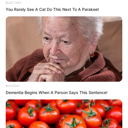
BUZZ DAY
You Rarely See A Cat Do This Next To A Parakeet
BUZZDAY
Dementia Begins When A Person Says This Sentence!