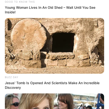
GOOD TO KNOW THIS
Young Woman Lives In An Old Shed – Wait Until You See
Inside!
BUZZ DAY
Jesus' Tomb Is Opened And Scientists Make An Incredible
Discovery