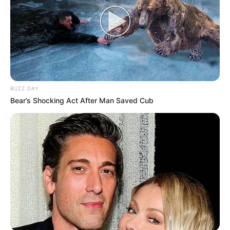
BUZZ DAY
Bear’s Shocking Act After Man Saved Cub