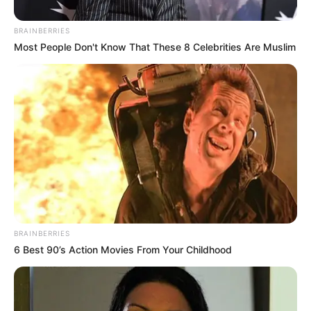
Encontro realizado em Assis confirmou a abertura do JOMI
no dia 26 de junho e indicou retorno dos Jogos Regionais
BRAINBERRIES
para Tupã
Most People Don't Know That These 8 Celebrities Are Muslim
Fonte: Assessoria de Comunicação
17/06/2026
JOGOS
Share
Facebook
WhatsApp
Telegram
Messenger
X
BRAINBERRIES
6 Best 90’s Action Movies From Your Childhood