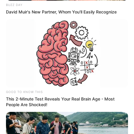
BUZZ DAY
David Muir's New Partner, Whom You'll Easily Recognize
GOOD TO KNOW THIS
This 2-Minute Test Reveals Your Real Brain Age - Most
People Are Shocked!