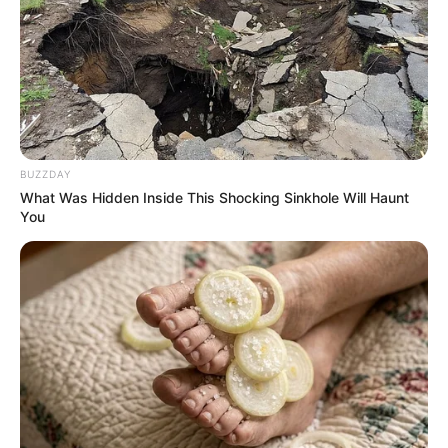
BUZZDAY
What Was Hidden Inside This Shocking Sinkhole Will Haunt
You