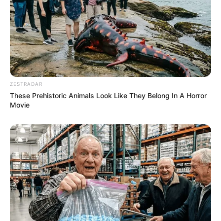
ZESTRADAR
These Prehistoric Animals Look Like They Belong In A Horror
Movie