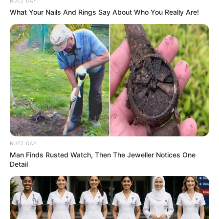
BUZZ DAY
Câmara para apurar possíveis
What Your Nails And Rings Say About Who You Really Are!
falhas na execução de obra
municipal
A CEI tem 90 dias para elaborar um relatório, que será
levado ao Plenário e apresentado aos vereadores.
Fonte: Assessoria de Imprensa da Câmara
07/07/2026
LEGISLATIVO
BUZZ DAY
Man Finds Rusted Watch, Then The Jeweller Notices One
Detail
Share
Facebook
WhatsApp
Telegram
Messenger
X