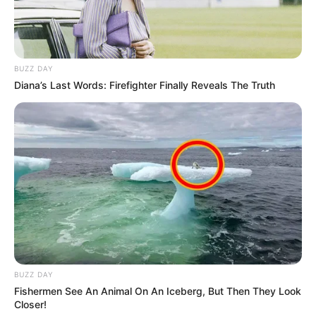
BUZZ DAY
Diana’s Last Words: Firefighter Finally Reveals The Truth
Participe do nosso grupo do
WhatsApp!
Fique informado em tempo real sobre as principais
notícias de Paraguaçu Paulista e região
Clique aqui para entrar no grupo
BUZZ DAY
Fishermen See An Animal On An Iceberg, But Then They Look
Closer!