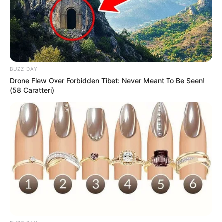
BUZZ DAY
Drone Flew Over Forbidden Tibet: Never Meant To Be Seen!
(58 Caratteri)
Comissão de Inquérito é aberta na