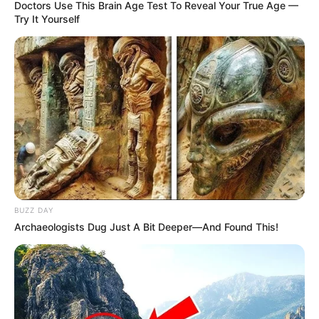
Doctors Use This Brain Age Test To Reveal Your True Age —
Try It Yourself
BUZZ DAY
Archaeologists Dug Just A Bit Deeper—And Found This!