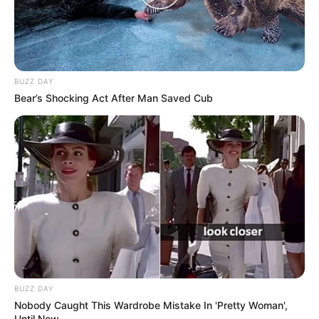
BUZZ DAY
Bear’s Shocking Act After Man Saved Cub
BUZZ DAY
Nobody Caught This Wardrobe Mistake In 'Pretty Woman',
Until Now