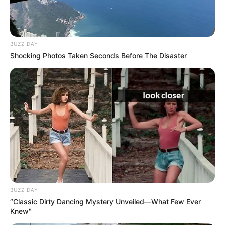
BUZZ DAY
Shocking Photos Taken Seconds Before The Disaster
BUZZ DAY
“Classic Dirty Dancing Mystery Unveiled—What Few Ever
Knew"