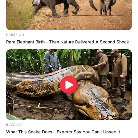
HABERION
Rare Elephant Birth—Then Nature Delivered A Second Shock
BUZZ DAY
What This Snake Does—Experts Say You Can't Unsee It