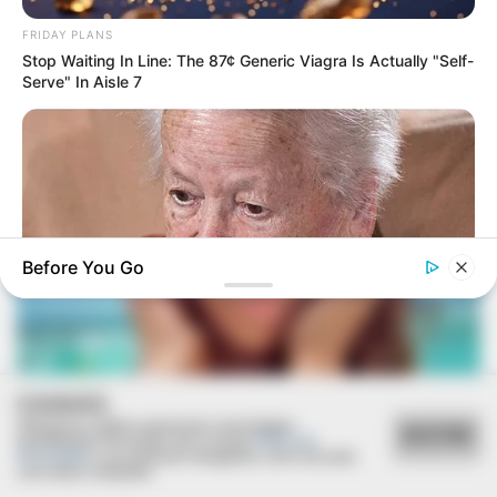
FRIDAY PLANS
Stop Waiting In Line: The 87¢ Generic Viagra Is Actually "Self-
Serve" In Aisle 7
Before You Go
BUZZ DAY
COOKIES
Dementia Begins When A Person Says This Sentence!
Utilizamos cookies essenciais e tecnologias
ACEITAR
semelhantes de acordo com a nossa
Política de
Privacidade
e, ao continuar navegando, você concorda
Deixe um Comentário
com estas condições.