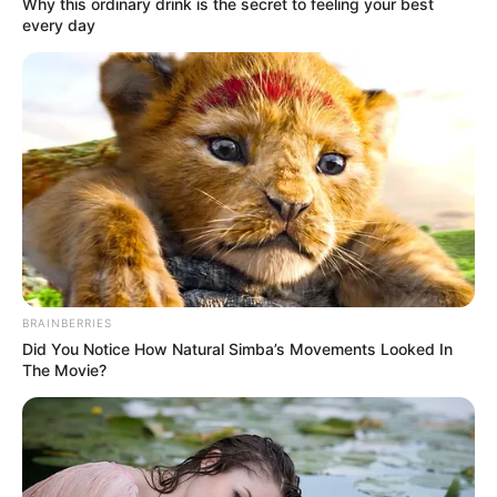
Why this ordinary drink is the secret to feeling your best
every day
Mais de 95kg de maconha são apreendidos pela
Polícia Rodoviária
BRAINBERRIES
Did You Notice How Natural Simba’s Movements Looked In
The Movie?