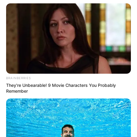
REGIÃO
BRAINBERRIES
Supermercado da Rede Avenida de Cândido Mota é
They're Unbearable! 9 Movie Characters You Probably
roubado.
Remember