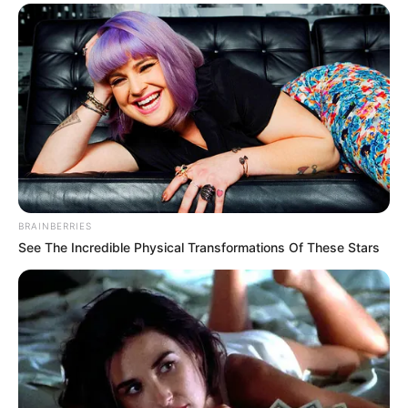
população regional mais um canal de informação.
Política de Privacidade
Política de Uso
Anuncie
Fale Conosco
Expediente
BRAINBERRIES
See The Incredible Physical Transformations Of These Stars
Últimas Notícias
CAIXA e iFood facilitam financiamento de
motos e bicicletas elétricas para