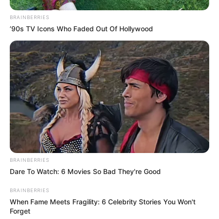
A dupla Mayck e Lyan se apresentam hoje no II
Rodeio Show de João Ramalho
BRAINBERRIES
’90s TV Icons Who Faded Out Of Hollywood
Deputado Federal visita Quatá
BRAINBERRIES
Dare To Watch: 6 Movies So Bad They're Good
BRAINBERRIES
When Fame Meets Fragility: 6 Celebrity Stories You Won't
Forget