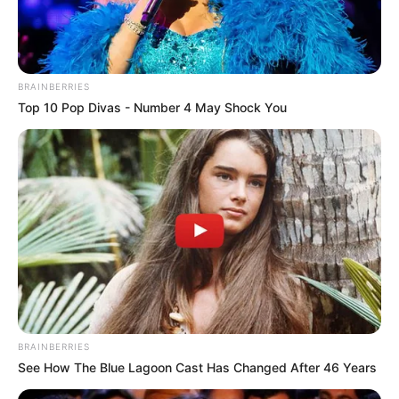
BRAINBERRIES
Top 10 Pop Divas - Number 4 May Shock You
Show da dupla João Márcio e Lafayette encarra o II
Rodeio Show de João Ramalho
BRAINBERRIES
See How The Blue Lagoon Cast Has Changed After 46 Years