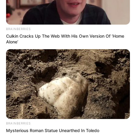
I OPEN de Judô de Assis
BRAINBERRIES
Culkin Cracks Up The Web With His Own Version Of ‘Home
Alone’
Em Assis, funcionário de posto é roubado, ladrões
levam malote.
BRAINBERRIES
Mysterious Roman Statue Unearthed In Toledo