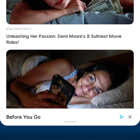
entregadores
AME Assis amplia serviços especializados
BRAINBERRIES
com inovação e atendimento digital
Unleashing Her Passion: Demi Moore's 8 Sultriest Movie
Roles!
Ginásio Feijão passa por revitalização
para ampliar conforto e incentivar a
prática esportiva
Câmara de Paraguaçu Paulista reforça
campanha Agosto Lilás de combate à
violência contra a mulher
Before You Go
BRAINBERRIES
Think Your Crush Doesn't Notice You? Think Again