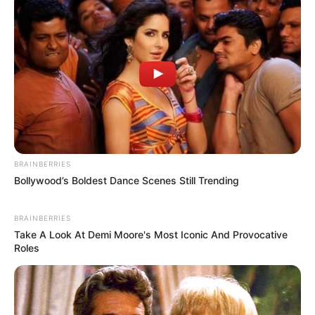
A dupla Rick e Renner se apresenta hoje no II Rodeio
Show de João Ramalho
BRAINBERRIES
Bollywood’s Boldest Dance Scenes Still Trending
BRAINBERRIES
Take A Look At Demi Moore's Most Iconic And Provocative
Orgulho de Borá!
Roles