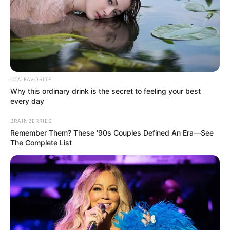
Aposentados assisenses são vítimas de golpe
aplicado por telefone.
CTA FAVORITE
Why this ordinary drink is the secret to feeling your best
every day
BRAINBERRIES
Remember Them? These '90s Couples Defined An Era—See
The Complete List
Inicia dia 05 o Rodeio Show de Rancharia, confira os
shows.