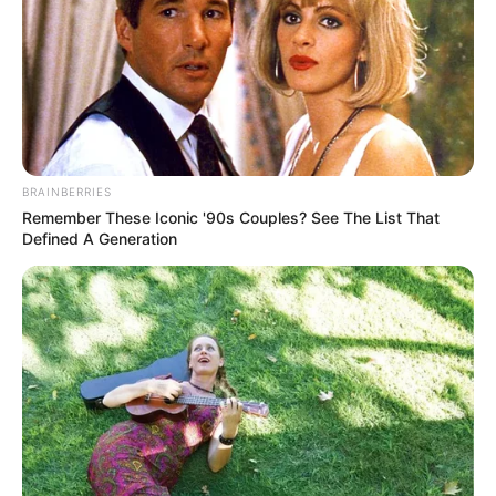
BRAINBERRIES
Copa do Mundo pode avançar pelo interior paulista
Remember These Iconic '90s Couples? See The List That
Defined A Generation