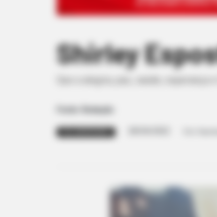
Shirley Espost
Que a alegria, paz, saúde, esperança
Fonte: Redação
28/04/2022
Foto: Repro
FELIZ ANIVERSÁRIO!