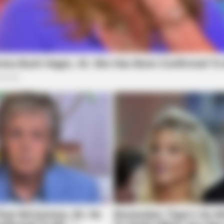
BRAINBERRIES
oon Stars Today
Top 8 People Living Stra