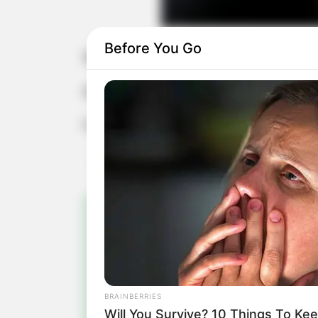
Before You Go
Shirley Esposte Vitoratto, feliz aniver
Que a alegria, paz, saúde, esperança
Feliz aniversário!
Pa
Fiqu
BRAINBERRIES
Will You Survive? 10 Things To Ke