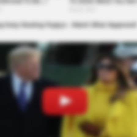
BRAINBERRIES
BRAIN
Disney’s Live-Action Simba Was Based
Hol
On The Cutest Lion Cub Ever
Real