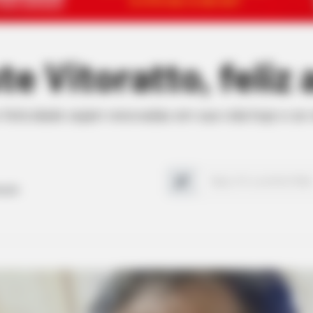
e Vitoratto, feliz 
 e felicidade sejam renovadas em sua vida hoje e s
dução