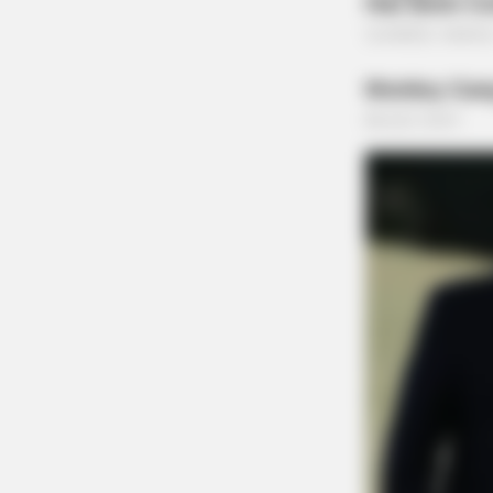
BRAINBERRIES
A Rihanna Museum Is Probably
Opening Soon