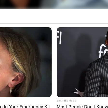
sário!
 e felicidade sejam renovadas em sua vida hoje e s
rticipe do nosso grupo do WhatsApp
e informado em tempo real sobre as principais notícias de Paraguaçu Pa
BRAINBERRIES
Clique aqui para entrar no grupo
ep In Your Emergency Kit
Most People Don't Know 