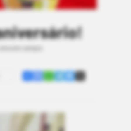
aniversário!
e renovem sempre.
Share
Facebook
WhatsApp
Telegram
Messenger
X