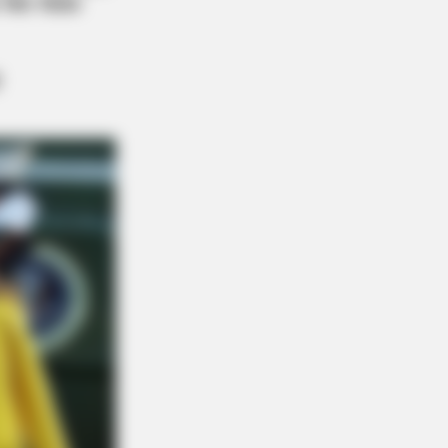
BERRIES
lywood's Inaccurate Portrayal of
ity - Take a Look Inside!