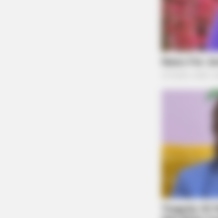
BRAINBERRIES
You'll Be Amazed By The Blue Lag