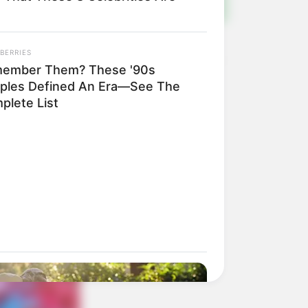
BERRIES
ember Them? These '90s
ples Defined An Era—See The
plete List