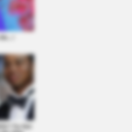
nge But Happy Lifestyles