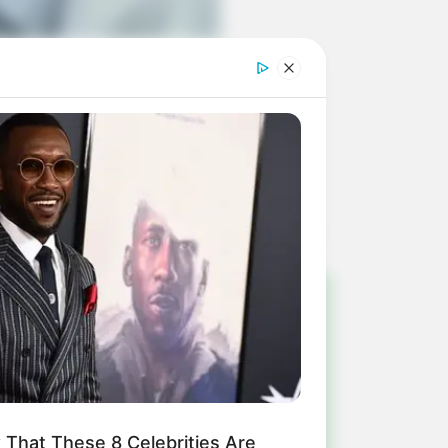
e renovem sempre.
!
ulista e região
That These 8 Celebrities Are