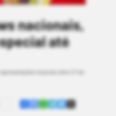
ws nacionais,
special até
 e apresentações musicais entre 27 de
Share
Facebook
WhatsApp
Telegram
Messenger
X