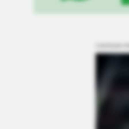
VARICOSE VEINS RELIEF
Bulging Varicose Veins? This Simp
Trick Helps