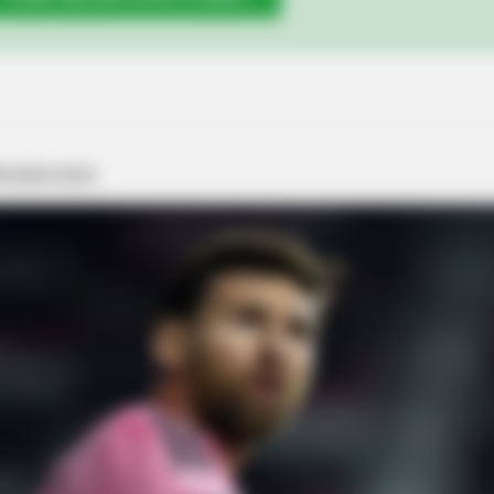
MEMORY HEALTH
NEUR
le
The Popular Drink That's Silently
Jap
Destroying Your Brain Cells (Most
Los
People Have It Daily)
3 F