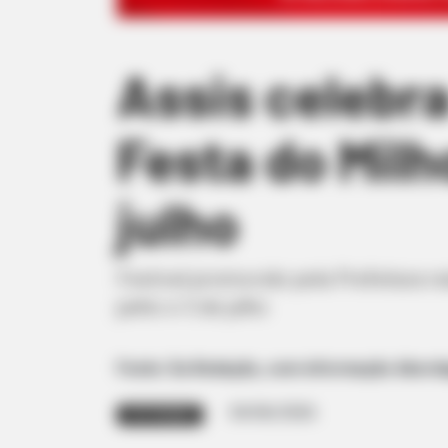
Assis celebr
Festa do Mil
julho
Festival promovido pela Prefeitura re
junho e 5 de julho
Fonte: Da Redação, com informação Abord
04/06/2026
FESTIVIDADE