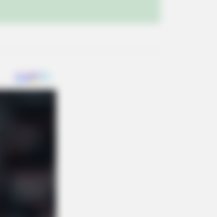
OMIND PRO
an's Oldest Doctors Say Memory
s Isn't Age: Just Stop Eating These
oods