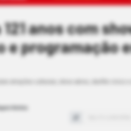
a 121 anos com sho
ho e programação e
úne atrações culturais, show aéreo, desfile cívico
agem Notícia