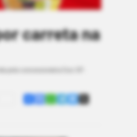
por carreta na
da pela concessionária Eixo SP .
Share
Facebook
WhatsApp
Telegram
Messenger
X