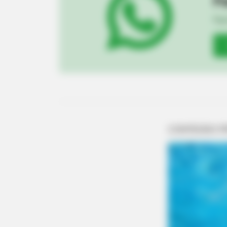
Pa
Fiqu
BRAINBERRIES
These Actors Didn't Want To Shar
The Spotlight
BRAINBERRIES