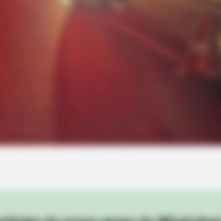
BRAINBERRIES
mo? She's Still
15 Things You Do Everyd
Guilty?
BRAINBERRIES
BRAIN
Top 9 Most Controversial 'Late Show'
Pla
Moments
Mod