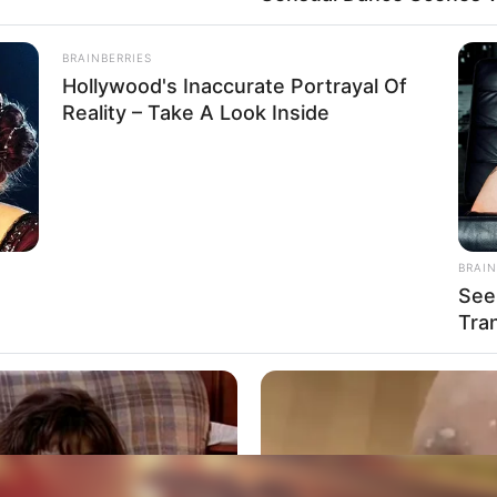
ocicleta, foi socorrida para o Hospital das Clínic
BRAINBERRIES
Hollywood's Inaccurate Portrayal Of
Reality – Take A Look Inside
s.
BRAIN
See
Tra