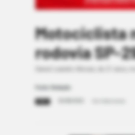
Motociclista 
rodovia SP-2
Daniel Leandro Morais, de 21 anos, mo
Fonte: Redação
30/08/2022
Foto: Redes Sociais
FATAL