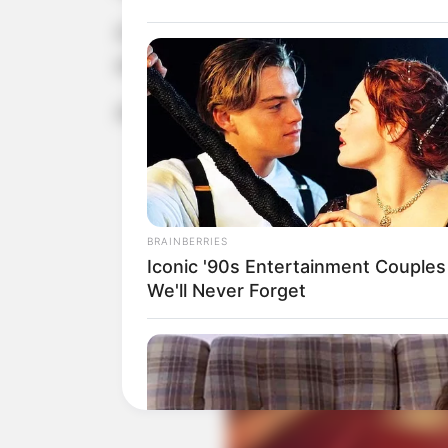
A jovem, que estava na garupa da mot
ela sofreu ferimentos leves.
As causas do acidente serão apurada
BRAINBERRIES
Iconic '90s Entertainment Couples
We'll Never Forget