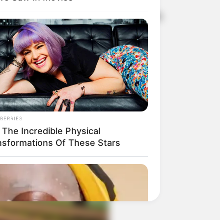
as (HC) de Marília. A informação é de
BERRIES
 The Incredible Physical
nsformations Of These Stars