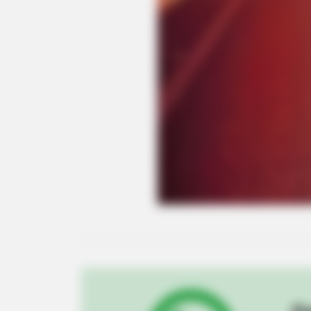
BRAINBERRIES
What Happened To Laura San Giaco
Stunning Today!