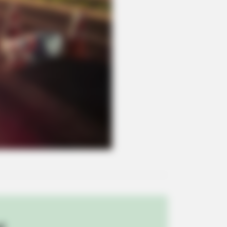
ay That The Bible Forbids: Are You
BERRIES
stic Surgery Splurge: Instagram
el's Quest For Barbie Looks