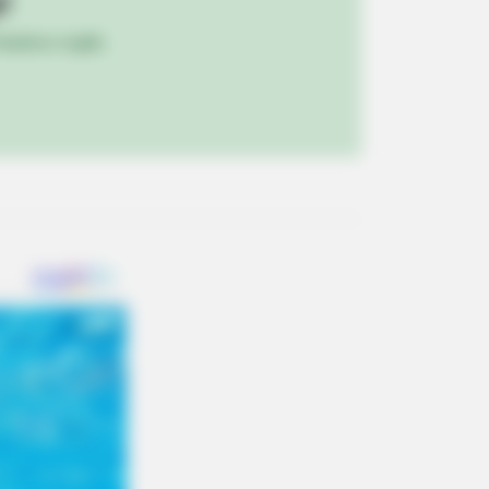
!
ulista e região