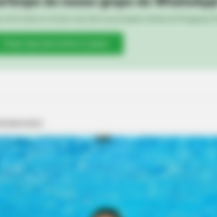
rticipe do nosso grupo do WhatsApp
e informado em tempo real sobre as principais notícias de Paraguaçu Pa
e
Clique aqui para entrar no grupo
BRAINBERRIES