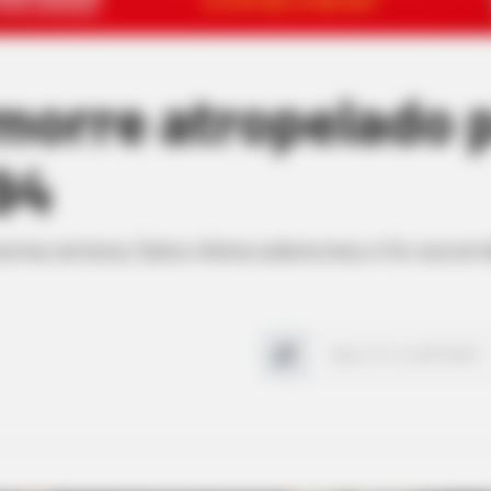
morre atropelado 
94
rreu na hora; Outra vítima sobreviveu e foi socorri