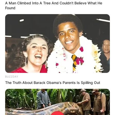
A Man Climbed Into A Tree And Couldn't Believe What He
Found
BUZZDAY
The Truth About Barack Obama's Parents Is Spilling Out