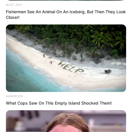
BUZZ DAY
Fishermen See An Animal On An Iceberg, But Then They Look
Closer!
HABERION
What Cops Saw On This Empty Island Shocked Them!