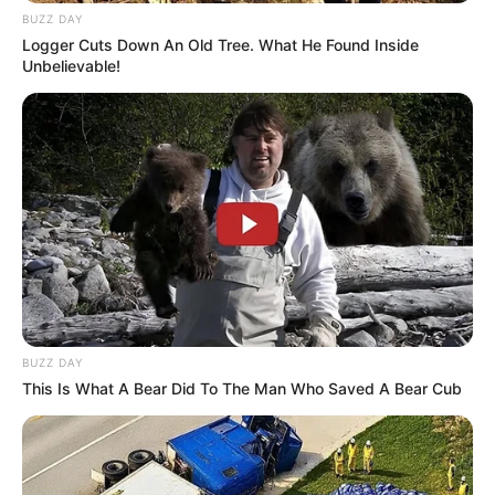
BUZZ DAY
Logger Cuts Down An Old Tree. What He Found Inside
Unbelievable!
BUZZ DAY
This Is What A Bear Did To The Man Who Saved A Bear Cub