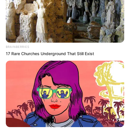
BRAINBERRIES
17 Rare Churches Underground That Still Exist
De acordo com o Ipem, o objetivo é verificar se a leitura dos 
radares está em conformidade com a velocidade permitida na via 
pública, 

bem como se a velocidade que o radar marca dos veículos está 
correta e de acordo com a legislação 
O Ipem-SP (Instituto de Pesos e Medidas do Estado de
São Paulo), autarquia do Governo do Estado, vinculada à