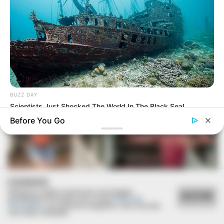
BUZZ DAY
Scientists Just Shocked The World In The Black Sea!
Before You Go
COOKIES
Utilizamos cookies essenciais e tecnologias
ACEITAR
semelhantes de acordo com a nossa
Política de
Privacidade
e, ao continuar navegando, você concorda
com estas condições.