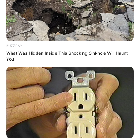
BUZZDAY
What Was Hidden Inside This Shocking Sinkhole Will Haunt
You