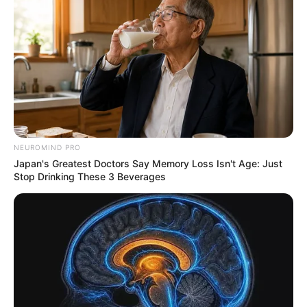
Dispositivo de medição, constituído por micro
processador e software que capta os dados do sistema
de detecção e efetua o cálculo da velocidade.
Dispositivo de processamento, constituído por um
processador e software dedicado ao controle do
sistema.
Dispositivo de armazenamento, que registra e
armazena os dados referente à medição.
NEUROMIND PRO
Japan's Greatest Doctors Say Memory Loss Isn't Age: Just
Dispositivo de registro óptico, constituído por câmera
Stop Drinking These 3 Beverages
fotográfica ou de vídeo capaz de identificar o veículo.
Os medidores podem ser fixos, portáteis (tipo pistola),
móveis (instalados em veículos em movimento) ou
estáticos (sobre suporte que pode ser deslocado de um
ponto para outro). No Estado de São Paulo é o Ipem-SP
que fiscaliza todos esses instrumentos e verifica se
apresentam medições corretas. A verificação dos
instrumentos em operação é feita uma vez ao ano
(verificação periódica), ou sempre que sofrem manutenção