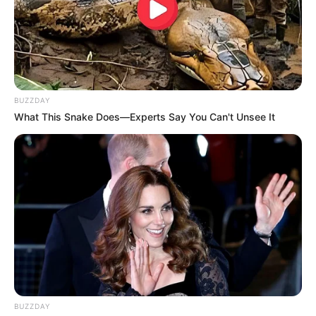
BUZZDAY
What This Snake Does—Experts Say You Can't Unsee It
BUZZDAY