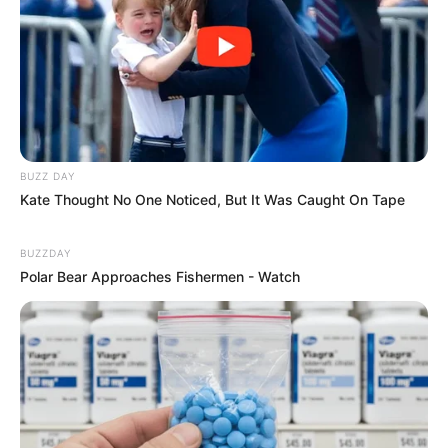
Participe do nosso grupo do
BUZZ DAY
Kate Thought No One Noticed, But It Was Caught On Tape
WhatsApp!
BUZZDAY
Fique informado em tempo real sobre as principais
Polar Bear Approaches Fishermen - Watch
notícias de Paraguaçu Paulista e região
Clique aqui para entrar no grupo