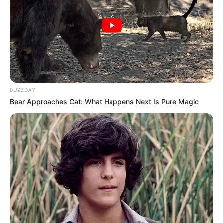
BUZZDAY
Bear Approaches Cat: What Happens Next Is Pure Magic
Estudantes paulistas do ensino fundamental II e médio
estão entre os finalistas da 4ª edição do Festival Nacional
Videos for Change, da ONG Viven — Cidadãos Para um
Amanhã̃ Melhor. A votação popular está aberta de 8 a 17 de