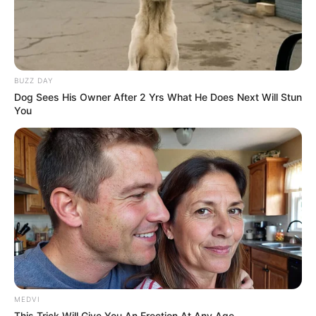
BUZZ DAY
Dog Sees His Owner After 2 Yrs What He Does Next Will Stun
You
MEDVI
This Trick Will Give You An Erection At Any Age