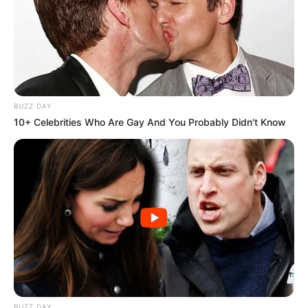
BUZZ DAY
10+ Celebrities Who Are Gay And You Probably Didn't Know
BUZZ DAY