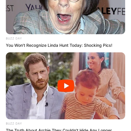
BUZZ DAY
You Won't Recognize Linda Hunt Today: Shocking Pics!
BUZZ DAY
The Truth About Archie They Couldn't Hide Any Longer