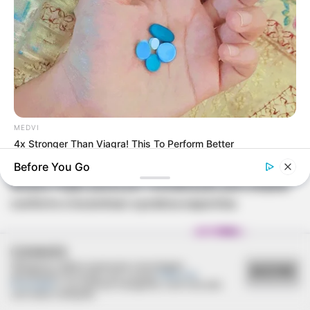
MEDVI
4x Stronger Than Viagra! This To Perform Better
REVITALIZAÇÃO
Before You Go
Ginásio Feijão passa por revitalização para ampliar
conforto e incentivar a prática esportiva
COOKIES
Utilizamos cookies essenciais e tecnologias
ACEITAR
semelhantes de acordo com a nossa
Política de
Privacidade
e, ao continuar navegando, você concorda
com estas condições.