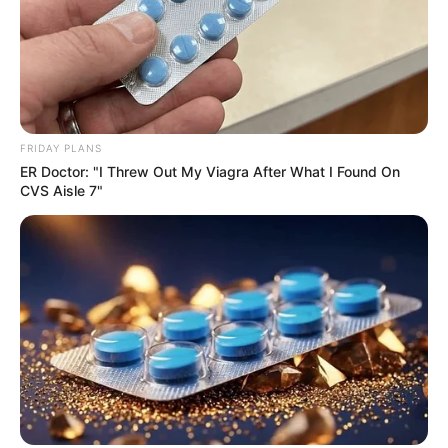
FRIDAY PLANS
ER Doctor: "I Threw Out My Viagra After What I Found On
CVS Aisle 7"