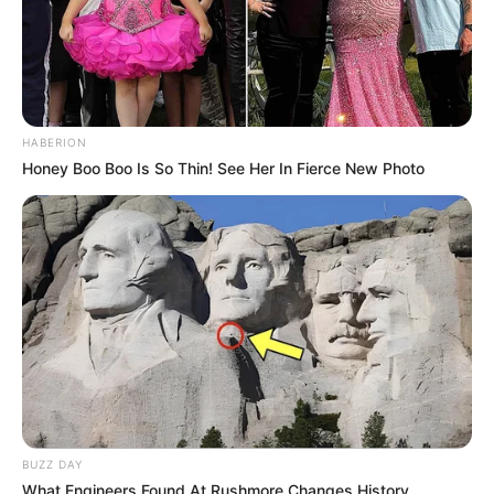
HABERION
Honey Boo Boo Is So Thin! See Her In Fierce New Photo
BUZZ DAY
What Engineers Found At Rushmore Changes History