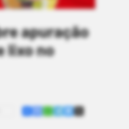
obre apuração
 lixo no
Share
Facebook
WhatsApp
Telegram
Messenger
X