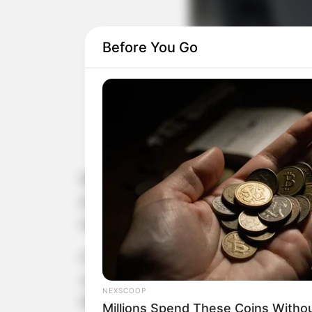
Before You Go
Na Sessão Ordinária de segunda-feira
(CEI) instaurada em abril de 2026, c
município.
O requerimento solicitando a instau
vereadores Amauri Mecânico, Daniel
NEXSCOOP
Ricardo Rio e Vanes Generoso.
Millions Spend These Coins Witho