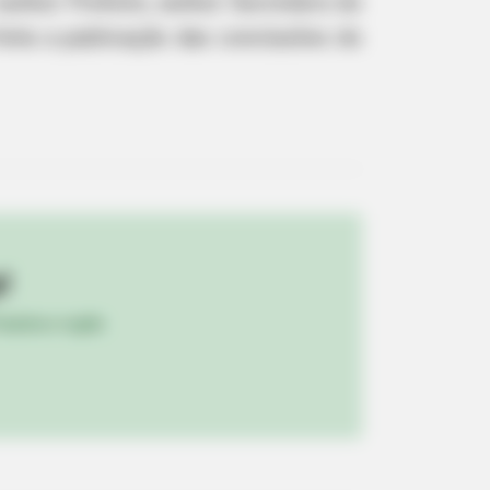
senhor Prefeito, senhor Secretário do
eita a publicação das conclusões do
RION
Applies Makeup In A Way You've
er Seen
A Sudden Stop After This
!
ulista e região