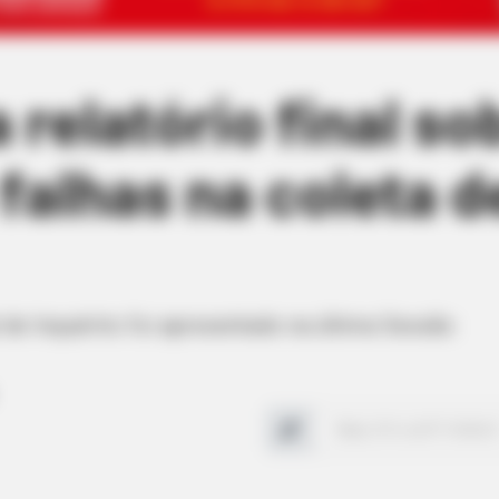
 relatório final s
falhas na coleta de
 de Inquérito foi apresentado na última Sessão