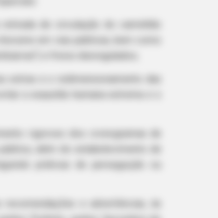
speciais:
 retirada de circulação do caminhão
 chorume em vias públicas, bem como
biarras") e freios desregulados;
ras extras e o redimensionamento das
vitar a exaustão humana extrema e o
fired—Her Response Is
imento rigoroso dos cronogramas de
 pública, além do estabelecimento de
nguindo práticas de perseguição ou
s recomendações e advertências, às