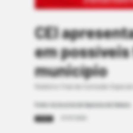
CEI apresenta
em possíveis 
município
Relatório Final da Comissão Especial
Fonte: Assessoria de Imprensa da Câmara
07/07/2026
SESSÃO