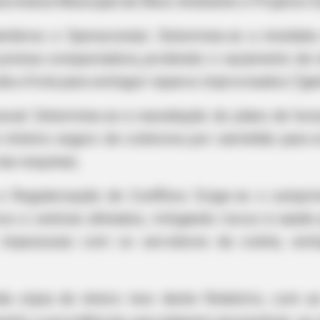
cretaria Municipal de Meio Ambiente e Projetos E
itários e Operacionais: Determina-se a imediata
a prensa compactadora, proibindo o vazamento de
 a frota para extinguir reparos improvisados ("gam
soal: Determina-se a reavaliação do plano de ho
o mínimo seguro de coletores por caminhão para e
RADAR MEDIA
as esquinas;
is 87¢ Blue Pill
His Divorce Letter Back
Unbelievable!
 e Regularização de Conflitos: Exige-se o cumpr
cos e centrais afetados, mitigando riscos à saúde
 impessoais com os servidores da coleta, exti
a cópia de inteiro teor deste Relatório, com a