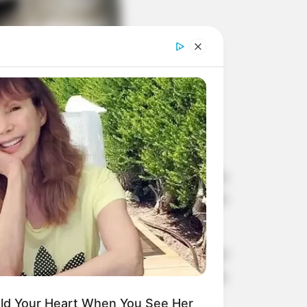
nal da Comissão Especial de Inquérito
tação do serviço de coleta de lixo no
aptista, com assinatura de apoio dos
ro, Otacílio Amorim, Paulo Japonês,
Hold Your Heart When You See Her