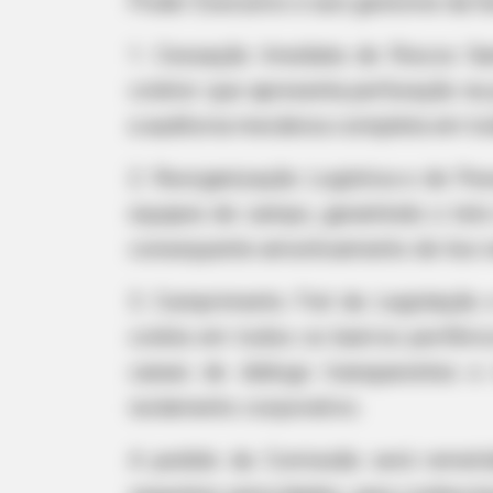
Poder Executivo e aos gestores da Se
1. Cessação Imediata de Riscos San
coletor que apresenta perfuração n
a auditoria mecânica completa em toda
2. Reorganização Logística e de Pes
equipes de campo, garantindo o tet
FRIDAY PLANS
consequente amontoamento de lixo n
Men Are Ditching $80 Viagra For Th
3. Cumprimento Fiel da Legislação
coleta em todos os bairros periféri
canais de diálogo transparentes e
isolamento corporativo.
A pedido da Comissão será remetid