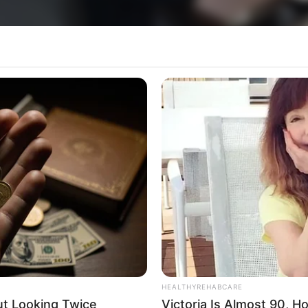
, 6 de julho, foi lida a conclusão do Relatório Fi
om o propósito de apurar possíveis falhas na pres
ração da CEI foi de autoria do vereador Júnior B
 Faustino, Graciane de Madureira, Leandro Montei
HEALTHYREHABCARE
ut Looking Twice
Victoria Is Almost 90, 